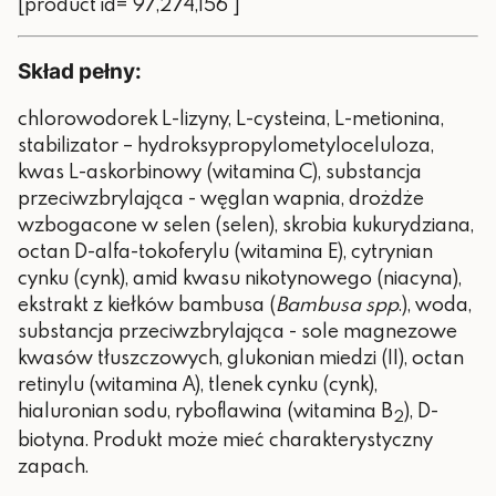
[product id="97,274,156"]
Skład pełny:
chlorowodorek L-lizyny, L-cysteina, L-metionina,
stabilizator – hydroksypropylometyloceluloza,
kwas L-askorbinowy (witamina C), substancja
przeciwzbrylająca - węglan wapnia, drożdże
wzbogacone w selen (selen), skrobia kukurydziana,
octan D-alfa-tokoferylu (witamina E), cytrynian
cynku (cynk), amid kwasu nikotynowego (niacyna),
ekstrakt z kiełków bambusa (
Bambusa spp
.), woda,
substancja przeciwzbrylająca - sole magnezowe
kwasów tłuszczowych, glukonian miedzi (II), octan
retinylu (witamina A), tlenek cynku (cynk),
hialuronian sodu, ryboflawina (witamina B
), D-
2
biotyna. Produkt może mieć charakterystyczny
zapach.