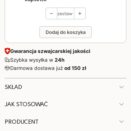
zestaw
Dodaj do koszyka
Gwarancja szwajcarskiej jakości
Szybka wysyłka w
24h
Darmowa dostawa już
od 150 zł
SKŁAD
W 2 kapsułkach
JAK STOSOWAĆ
Składnik
Ilość
Zalecana porcja dla dorosłych i dzieci powyżej 12
PRODUCENT
lat to 2 kapsułki dziennie podczas posiłku. Nie
L-cysteina
200 mg
należy przekraczać zalecanej porcji do spożycia w