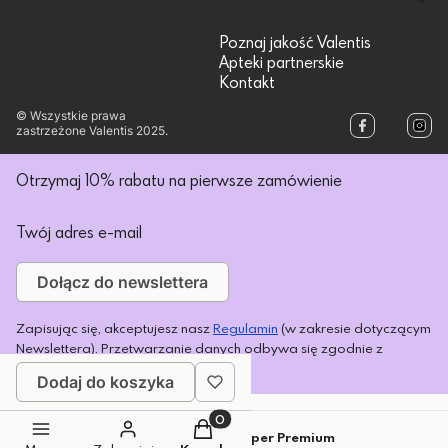
Poznaj jakość Valentis
Apteki partnerskie
Kontakt
© Wszystkie prawa
zastrzeżone Valentis 2025.
Otrzymaj 10% rabatu na pierwsze zamówienie
Twój adres e-mail
Dołącz do newslettera
Zapisując się, akceptujesz nasz
Regulamin
(w zakresie dotyczącym
Newslettera). Przetwarzanie danych odbywa się zgodnie z
Polityką prywatności
.
Dodaj do koszyka
Produkty w koszyku: 0. Zobacz s
Sklep internetowy
Shoper Premium