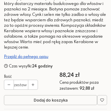
który dostarczy materiału budulcowego dla włosów i
paznokci na 2 miesiące. Biotyna pomoże zachować
zdrowe włosy. Cynk i selen nie tylko zadba o włosy ale
też będzie wsparciem dla zdrowych paznokci, miedź
za to opóźni procesy siwienia. Kompozycja składników
Kerabione wspiera włosy i paznokcie zniszczone i
osłabione, a także pomaga na okresowe wypadanie
włosów. Warto mieć pod ręką zapas Kerabione w
lepszej cenie.
Przejdź do pełnego opisu
Czas wysyłki:
24 godziny
Cena
88,24 zł
Ilość
Cena produktów poza
zestaw
zestawem:
92,88 zł
Dodaj do koszyka