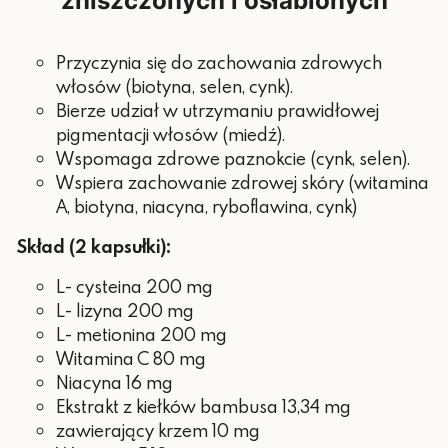
zniszczonych i osłabionych
1 mg (100%
Miedź
RWS*)
Przyczynia się do zachowania zdrowych
800 μg
Witamina A
włosów (biotyna, selen, cynk).
(100% RWS*)
Bierze udział w utrzymaniu prawidłowej
55 μg (100%
pigmentacji włosów (miedź).
Selen
RWS*)
Wspomaga zdrowe paznokcie (cynk, selen).
Wspiera zachowanie zdrowej skóry (witamina
50 μg (100%
Biotyna
A, biotyna, niacyna, ryboflawina, cynk)
RWS*)
*RWS – referencyjnej wartości
Skład (2 kapsułki):
spożycia
L- cysteina 200 mg
L- lizyna 200 mg
L- metionina 200 mg
Witamina C 80 mg
Niacyna 16 mg
Ekstrakt z kiełków bambusa 13,34 mg
zawierający krzem 10 mg