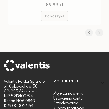
Cena
89,99 zł
Do koszyka
Linki w stopce
Valentis Polska Sp. z o.o.
MOJE KONTO
ul. Krakowiaków 50,
02-255 Warszawa.
Moje zamówienia
NIP 5213402794
Ustawienia konta
Regon 140610840
Przechowalnia
KRS 0000261541
Kupony rabatowe