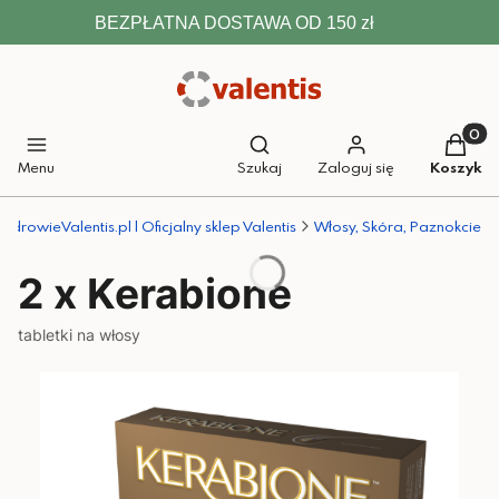
BEZPŁATNA DOSTAWA OD 150 zł
Otwórz wyszukiwarkę
Produkt
Menu
Szukaj
Zaloguj się
Koszyk
ZdrowieValentis.pl | Oficjalny sklep Valentis
Włosy, Skóra, Paznokcie
2 x Kerabione
tabletki na włosy