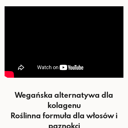
RWS*)
Kwas pa6 mg (100% RWS*)
1,4 mg (100%
Witamina B6
RWS*)
1 mg (100%
Miedź
RWS*)
50 μg (100%
Biotyna
RWS*)
55 μg (100%
Selen
RWS*)
Wegańska alternatywa dla
kolagenu
Roślinna formuła dla włosów i
paznokci