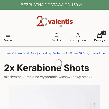
BEZPŁATNA DOSTAWA OD 150 zł
Otwórz wyszukiwarkę
Produkt
Menu
Szukaj
Zaloguj się
Koszyk
ZdrowieValentis.pl | Oficjalny sklep Valentis
Włosy, Skóra, Paznokcie
2x Kerabione Shots
miesięczna kuracja na wypadanie włosów (nowy smak)