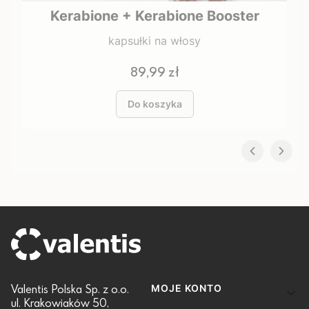
Kerabione + Kerabione Booster
kapsułki na włosy
Cena
89,99 zł
Do koszyka
Linki w stopce
Valentis Polska Sp. z o.o.
MOJE KONTO
ul. Krakowiaków 50,