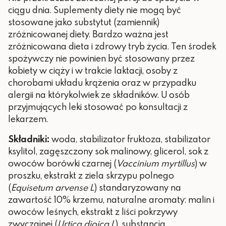
ciągu dnia. Suplementy diety nie mogą być
stosowane jako substytut (zamiennik)
zróżnicowanej diety. Bardzo ważna jest
zróżnicowana dieta i zdrowy tryb życia. Ten środek
spożywczy nie powinien być stosowany przez
kobiety w ciąży i w trakcie laktacji, osoby z
chorobami układu krążenia oraz w przypadku
alergii na którykolwiek ze składników. U osób
przyjmujących leki stosować po konsultacji z
lekarzem.
Składniki:
woda, stabilizator fruktoza, stabilizator
ksylitol, zagęszczony sok malinowy, glicerol, sok z
owoców borówki czarnej (
Vaccinium myrtillus
) w
proszku, ekstrakt z ziela skrzypu polnego
(
Equisetum arvense L
) standaryzowany na
zawartość 10% krzemu, naturalne aromaty: malin i
owoców leśnych, ekstrakt z liści pokrzywy
zwyczajnej (
Urtica dioica L
), substancja