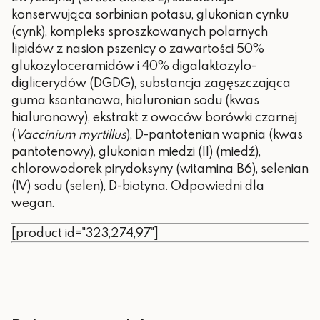
konserwująca sorbinian potasu, glukonian cynku
(cynk), kompleks sproszkowanych polarnych
lipidów z nasion pszenicy o zawartości 50%
glukozyloceramidów i 40% digalaktozylo-
diglicerydów (DGDG), substancja zagęszczająca
guma ksantanowa, hialuronian sodu (kwas
hialuronowy), ekstrakt z owoców borówki czarnej
(
Vaccinium myrtillus
), D-pantotenian wapnia (kwas
pantotenowy), glukonian miedzi (II) (miedź),
chlorowodorek pirydoksyny (witamina B6), selenian
(IV) sodu (selen), D-biotyna.
Odpowiedni dla
wegan.
[product id="323,274,97"]