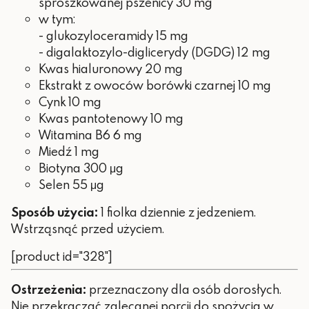
sproszkowanej pszenicy 30 mg
w tym:
- glukozyloceramidy 15 mg
- digalaktozylo-diglicerydy (DGDG) 12 mg
Kwas hialuronowy 20 mg
Ekstrakt z owoców borówki czarnej 10 mg
Cynk 10 mg
Kwas pantotenowy 10 mg
Witamina B6 6 mg
Miedź 1 mg
Biotyna 300 μg
Selen 55 μg
Sposób użycia:
1 fiolka dziennie z jedzeniem.
Wstrząsnąć przed użyciem.
[product id="328"]
Ostrzeżenia:
przeznaczony dla osób dorosłych.
Nie przekraczać zalecanej porcji do spożycia w