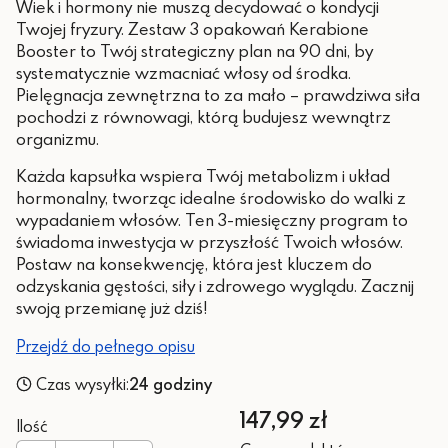
Wiek i hormony nie muszą decydować o kondycji
Twojej fryzury. Zestaw 3 opakowań Kerabione
Booster to Twój strategiczny plan na 90 dni, by
systematycznie wzmacniać włosy od środka.
Pielęgnacja zewnętrzna to za mało – prawdziwa siła
pochodzi z równowagi, którą budujesz wewnątrz
organizmu.
Każda kapsułka wspiera Twój metabolizm i układ
hormonalny, tworząc idealne środowisko do walki z
wypadaniem włosów. Ten 3-miesięczny program to
świadoma inwestycja w przyszłość Twoich włosów.
Postaw na konsekwencję, która jest kluczem do
odzyskania gęstości, siły i zdrowego wyglądu. Zacznij
swoją przemianę już dziś!
Przejdź do pełnego opisu
Czas wysyłki:
24 godziny
Cena
147,99 zł
Ilość