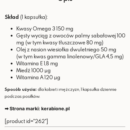
Skład
(1 kapsułka):
Kwasy Omega 3 150 mg
Gęsty wyciąg z owoców palmy sabałowej 100
mg (w tym kwasy tłuszczowe 80 mg)
Olej z nasion wiesiołka dwuletniego 50 mg
(w tym kwas gamma linolenowy/GLA 4,5 mg)
Witamina E 1,8 mg
Miedź 1000 µg
Witamina A 120 µg
Sposób użycia:
dla kobiet i mężczyzn, 1 kapsułka dziennie
podczas posiłków.
➡ Strona marki: kerabione.pl
[product id="262"]