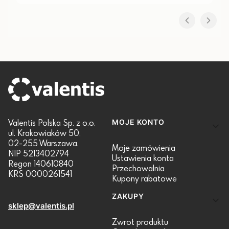
Linki w stopce
Valentis Polska Sp. z o.o.
MOJE KONTO
ul. Krakowiaków 50,
02-255 Warszawa.
Moje zamówienia
NIP 5213402794
Ustawienia konta
Regon 140610840
Przechowalnia
KRS 0000261541
Kupony rabatowe
ZAKUPY
sklep@valentis.pl
Zwrot produktu