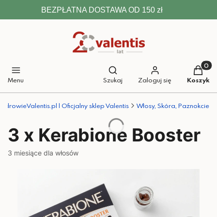
BEZPŁATNA DOSTAWA OD 150 zł
Otwórz wyszukiwarkę
Produkt
Menu
Szukaj
Zaloguj się
Koszyk
ZdrowieValentis.pl | Oficjalny sklep Valentis
Włosy, Skóra, Paznokcie
3 x Kerabione Booster
3 miesiące dla włosów