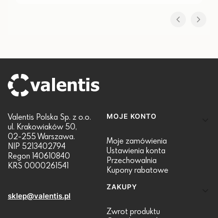
Linki w stopce
Valentis Polska Sp. z o.o.
MOJE KONTO
ul. Krakowiaków 50,
02-255 Warszawa.
Moje zamówienia
NIP 5213402794
Ustawienia konta
Regon 140610840
Przechowalnia
KRS 0000261541
Kupony rabatowe
ZAKUPY
sklep@valentis.pl
Zwrot produktu