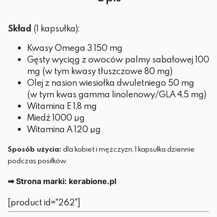
Skład
(1 kapsułka):
Kwasy Omega 3 150 mg
Gęsty wyciąg z owoców palmy sabałowej 100
mg (w tym kwasy tłuszczowe 80 mg)
Olej z nasion wiesiołka dwuletniego 50 mg
(w tym kwas gamma linolenowy/GLA 4,5 mg)
Witamina E 1,8 mg
Miedź 1000 µg
Witamina A 120 µg
Sposób użycia:
dla kobiet i mężczyzn, 1 kapsułka dziennie
podczas posiłków.
➡ Strona marki: kerabione.pl
[product id="262"]