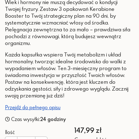
Wiek i hormony nie muszą decydować o kondycji
Twojej fryzury. Zestaw 3 opakowań Kerabione
Booster to Twój strategiczny plan na 90 dni, by
systematycznie wzmacniać włosy od środka.
Pielęgnacja zewnętrzna to za mało – prawdziwa siła
pochodzi z równowagi, którą budujesz wewnątrz
organizmu.
Każda kapsułka wspiera Twój metabolizm i układ
hormonalny, tworząc idealne środowisko do walki z
wypadaniem włosów. Ten 3-miesięczny program to
świadoma inwestycja w przyszłość Twoich włosów.
Postaw na konsekwencję, która jest kluczem do
odzyskania gęstości, siły i zdrowego wyglądu. Zacznij
swoją przemianę już dziś!
Przejdź do pełnego opisu
Czas wysyłki:
24 godziny
Cena
147,99 zł
Ilość