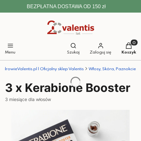
BEZPŁATNA DOSTAWA OD 150 zł
Otwórz wyszukiwarkę
Produkt
Menu
Szukaj
Zaloguj się
Koszyk
ZdrowieValentis.pl | Oficjalny sklep Valentis
Włosy, Skóra, Paznokcie
3 x Kerabione Booster
3 miesiące dla włosów