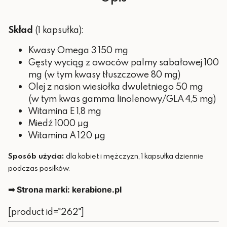
Skład
(1 kapsułka):
Kwasy Omega 3 150 mg
Gęsty wyciąg z owoców palmy sabałowej 100
mg (w tym kwasy tłuszczowe 80 mg)
Olej z nasion wiesiołka dwuletniego 50 mg
(w tym kwas gamma linolenowy/GLA 4,5 mg)
Witamina E 1,8 mg
Miedź 1000 µg
Witamina A 120 µg
Sposób użycia:
dla kobiet i mężczyzn, 1 kapsułka dziennie
podczas posiłków.
➡ Strona marki: kerabione.pl
[product id="262"]