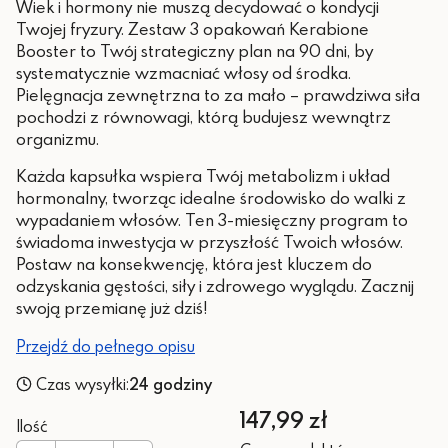
Wiek i hormony nie muszą decydować o kondycji
Twojej fryzury. Zestaw 3 opakowań Kerabione
Booster to Twój strategiczny plan na 90 dni, by
systematycznie wzmacniać włosy od środka.
Pielęgnacja zewnętrzna to za mało – prawdziwa siła
pochodzi z równowagi, którą budujesz wewnątrz
organizmu.
Każda kapsułka wspiera Twój metabolizm i układ
hormonalny, tworząc idealne środowisko do walki z
wypadaniem włosów. Ten 3-miesięczny program to
świadoma inwestycja w przyszłość Twoich włosów.
Postaw na konsekwencję, która jest kluczem do
odzyskania gęstości, siły i zdrowego wyglądu. Zacznij
swoją przemianę już dziś!
Przejdź do pełnego opisu
Czas wysyłki:
24 godziny
Cena
147,99 zł
Ilość