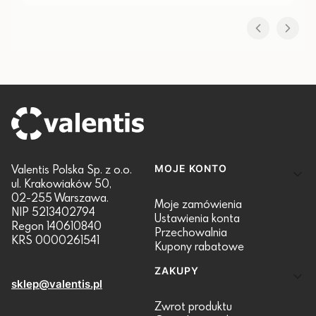
Linki w stopce
Valentis Polska Sp. z o.o.
MOJE KONTO
ul. Krakowiaków 50,
02-255 Warszawa.
Moje zamówienia
NIP 5213402794
Ustawienia konta
Regon 140610840
Przechowalnia
KRS 0000261541
Kupony rabatowe
ZAKUPY
sklep@valentis.pl
Zwrot produktu