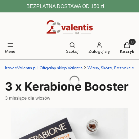
BEZPŁATNA DOSTAWA OD 150 zł
Otwórz wyszukiwarkę
Produkt
Menu
Szukaj
Zaloguj się
Koszyk
ZdrowieValentis.pl | Oficjalny sklep Valentis
Włosy, Skóra, Paznokcie
3 x Kerabione Booster
3 miesiące dla włosów