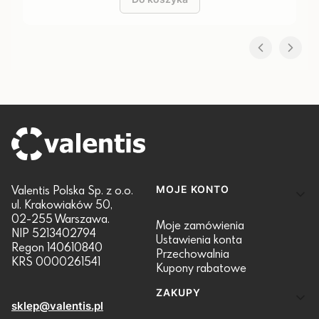
Linki w stopce
Valentis Polska Sp. z o.o.
MOJE KONTO
ul. Krakowiaków 50,
02-255 Warszawa.
Moje zamówienia
NIP 5213402794
Ustawienia konta
Regon 140610840
Przechowalnia
KRS 0000261541
Kupony rabatowe
ZAKUPY
sklep@valentis.pl