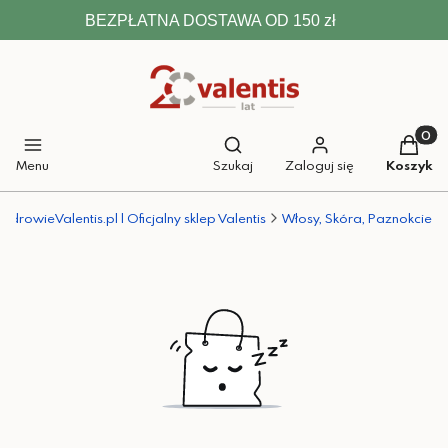
BEZPŁATNA DOSTAWA OD 150 zł
Otwórz wyszukiwarkę
Produkt
Menu
Szukaj
Zaloguj się
Koszyk
ZdrowieValentis.pl | Oficjalny sklep Valentis
Włosy, Skóra, Paznokcie