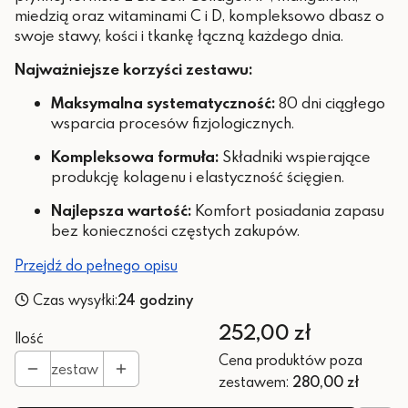
miedzią oraz witaminami C i D, kompleksowo dbasz o
swoje stawy, kości i tkankę łączną każdego dnia.
Najważniejsze korzyści zestawu:
Maksymalna systematyczność:
80 dni ciągłego
wsparcia procesów fizjologicznych.
Kompleksowa formuła:
Składniki wspierające
produkcję kolagenu i elastyczność ścięgien.
Najlepsza wartość:
Komfort posiadania zapasu
bez konieczności częstych zakupów.
Przejdź do pełnego opisu
Czas wysyłki:
24 godziny
Cena
252,00 zł
Ilość
Cena produktów poza
zestaw
zestawem:
280,00 zł