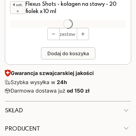
Flexus Shots - kolagen na stawy - 20
4 szt.
fiolek x 10 ml
x
Produkt gratisowy
Opcjonalne
zestaw
Dodaj do koszyka
Gwarancja szwajcarskiej jakości
Szybka wysyłka w
24h
Darmowa dostawa już
od 150 zł
SKŁAD
Zalecana dzienna porcja (1 fiolka - 10ml) zawiera:
PRODUCENT