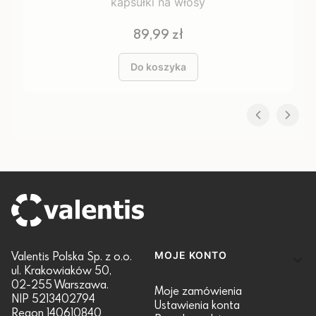
kapsułki na włosy
Cena
89,99 zł
Do koszyka
Linki w stopce
Valentis Polska Sp. z o.o.
MOJE KONTO
ul. Krakowiaków 50,
02-255 Warszawa.
Moje zamówienia
NIP 5213402794
Ustawienia konta
Regon 140610840