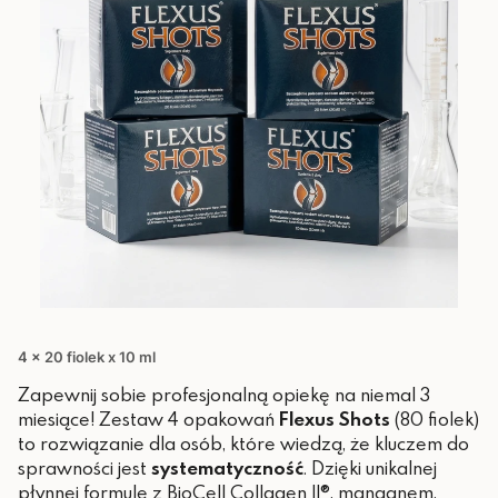
4 x 20 fiolek x 10 ml
Zapewnij sobie profesjonalną opiekę na niemal 3
miesiące! Zestaw 4 opakowań
Flexus Shots
(80 fiolek)
to rozwiązanie dla osób, które wiedzą, że kluczem do
sprawności jest
systematyczność
. Dzięki unikalnej
płynnej formule z BioCell Collagen II®, manganem,