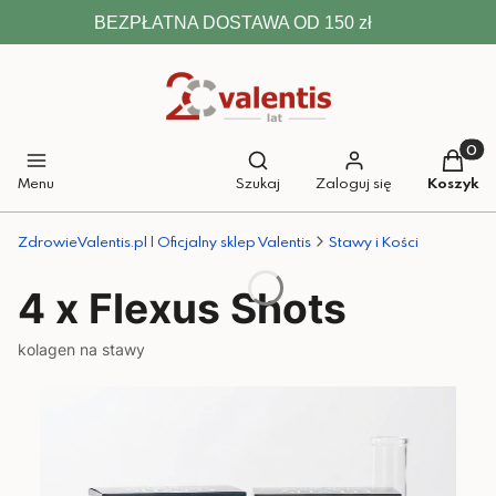
BEZPŁATNA DOSTAWA OD 150 zł
Otwórz wyszukiwarkę
Produkt
Menu
Szukaj
Zaloguj się
Koszyk
ZdrowieValentis.pl | Oficjalny sklep Valentis
Stawy i Kości
4 x Flexus Shots
kolagen na stawy