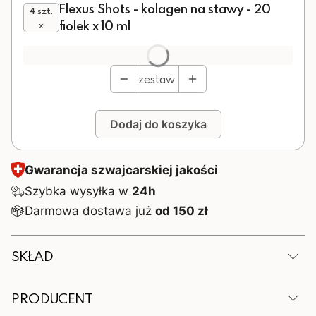
Flexus Shots - kolagen na stawy - 20
4 szt.
fiolek x 10 ml
x
Produkt gratisowy
Opcjonalne
zestaw
Dodaj do koszyka
Gwarancja szwajcarskiej jakości
Szybka wysyłka w
24h
Darmowa dostawa już
od 150 zł
SKŁAD
Zalecana dzienna porcja (1 fiolka - 10ml) zawiera:
PRODUCENT