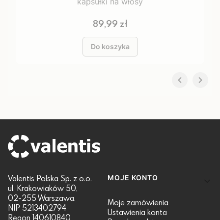
kapsułki na włosy
Cena
89,99 zł
Do koszyka
Linki w stopce
Valentis Polska Sp. z o.o.
MOJE KONTO
ul. Krakowiaków 50,
02-255 Warszawa.
Moje zamówienia
NIP 5213402794
Ustawienia konta
Regon 140610840