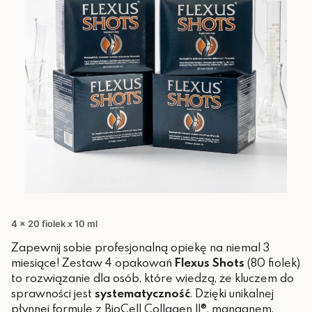
4 x 20 fiolek x 10 ml
Zapewnij sobie profesjonalną opiekę na niemal 3
miesiące! Zestaw 4 opakowań
Flexus Shots
(80 fiolek)
to rozwiązanie dla osób, które wiedzą, że kluczem do
sprawności jest
systematyczność
. Dzięki unikalnej
płynnej formule z BioCell Collagen II®, manganem,