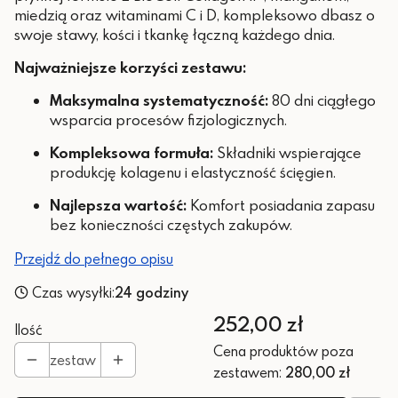
miedzią oraz witaminami C i D, kompleksowo dbasz o
swoje stawy, kości i tkankę łączną każdego dnia.
Najważniejsze korzyści zestawu:
Maksymalna systematyczność:
80 dni ciągłego
wsparcia procesów fizjologicznych.
Kompleksowa formuła:
Składniki wspierające
produkcję kolagenu i elastyczność ścięgien.
Najlepsza wartość:
Komfort posiadania zapasu
bez konieczności częstych zakupów.
Przejdź do pełnego opisu
Czas wysyłki:
24 godziny
Cena
252,00 zł
Ilość
Cena produktów poza
zestaw
zestawem:
280,00 zł