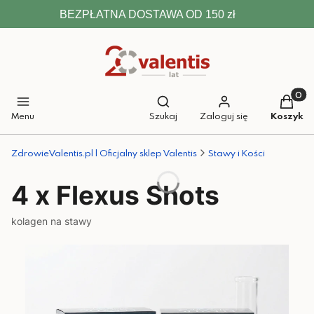
BEZPŁATNA DOSTAWA OD 150 zł
Otwórz wyszukiwarkę
Produkt
Menu
Szukaj
Zaloguj się
Koszyk
ZdrowieValentis.pl | Oficjalny sklep Valentis
Stawy i Kości
4 x Flexus Shots
kolagen na stawy