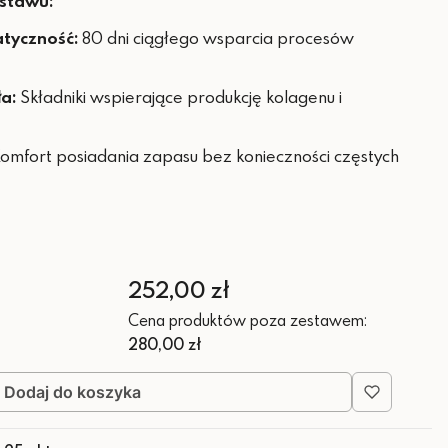
estawu:
tyczność:
80 dni ciągłego wsparcia procesów
a:
Składniki wspierające produkcję kolagenu i
omfort posiadania zapasu bez konieczności częstych
Cena
252,00 zł
Cena produktów poza zestawem:
280,00 zł
Dodaj do koszyka