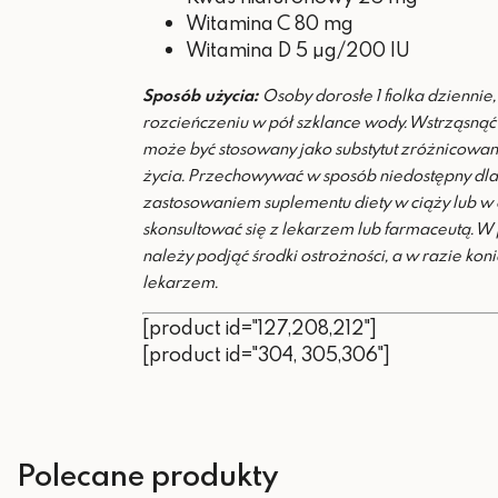
Witamina C 80 mg
Witamina D 5 µg/200 IU
Sposób użycia:
Osoby dorosłe 1 fiolka dziennie
rozcieńczeniu w pół szklance wody. Wstrząsną
może być stosowany jako substytut zróżnicowan
życia. Przechowywać w sposób niedostępny dla
zastosowaniem suplementu diety w ciąży lub w c
skonsultować się z lekarzem lub farmaceutą. W 
należy podjąć środki ostrożności, a w razie kon
lekarzem.
[product id="127,208,212"]
[product id="304, 305,306"]
Polecane produkty