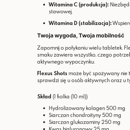
Witamina C (produkcja):
Niezbędn
stawowej.
Witamina D (stabilizacja):
Wspiera
Twoja wygoda, Twoja mobilność
Zapomnij o połykaniu wielu tabletek. Fl
smaku zawiera wszystko, czego potrzebu
aktywnego wypoczynku.
Flexus Shots
może być spożywany nie tyl
sprawdzi się u osób aktywnych oraz u tyc
Skład
(1 fiolka (10 ml))
Hydrolizowany kolagen 500 mg
Siarczan chondroityny 500 mg
Siarczan glukozaminy 250 mg
Kwas hialuronowy 25 mg