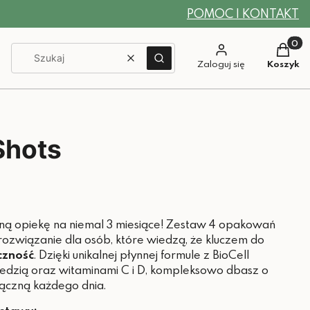
POMOC I KONTAKT
Produkt
Wyczyść
Szukaj
Zaloguj się
Koszyk
Shots
lną opiekę na niemal 3 miesiące! Zestaw 4 opakowań
 rozwiązanie dla osób, które wiedzą, że kluczem do
czność
. Dzięki unikalnej płynnej formule z BioCell
iedzią oraz witaminami C i D, kompleksowo dbasz o
 łączną każdego dnia.