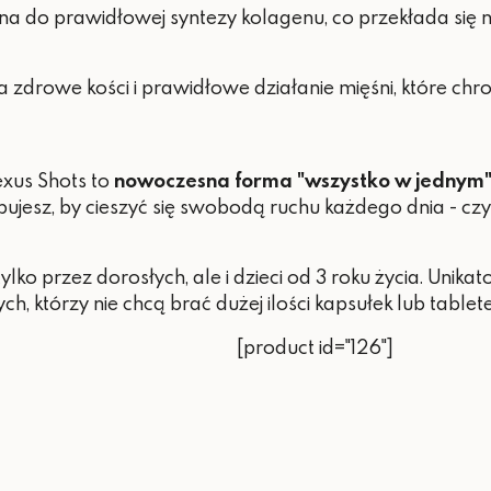
a do prawidłowej syntezy kolagenu, co przekłada się 
 zdrowe kości i prawidłowe działanie mięśni, które chr
exus Shots to
nowoczesna forma "wszystko w jednym
jesz, by cieszyć się swobodą ruchu każdego dnia - czy 
ko przez dorosłych, ale i dzieci od 3 roku życia. Unik
h, którzy nie chcą brać dużej ilości kapsułek lub tablete
[product id="126"]