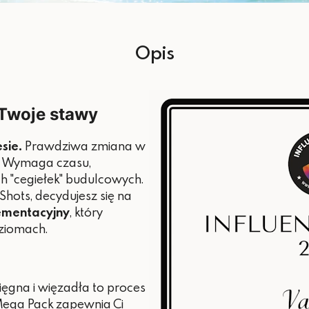
Witamina D
*RWS – referencyjnej war
Opis
Twoje stawy
sie.
Prawdziwa zmiana w
eń. Wymaga czasu,
ch "cegiełek" budulcowych.
hots, decydujesz się na
ementacyjny
, który
ziomach.
ścięgna i więzadła to proces
Mega Pack zapewnia Ci