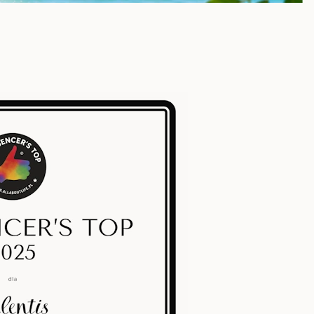
RWS*)
tości spożycia