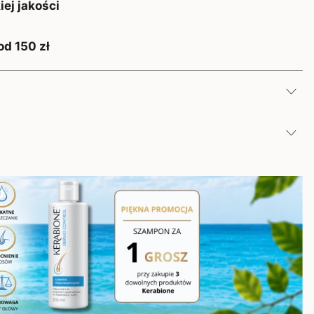
ej jakości
od 150 zł
 fiolka - 10ml) zawiera:
Ilość
500 mg
gno – Lugano, Szwajcaria
500 mg
. o., ul. Krakowiaków 50, 02-255 Warszawa, Polska
250 mg
25 mg
80 mg (100% RWS*)
5 µg / 200 IU(100%