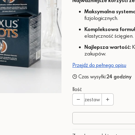
Najważniejsze korzyści z
Maksymalna systema
fizjologicznych.
Kompleksowa formuł
elastyczność ścięgien.
Najlepsza wartość:
K
zakupów.
Przejdź do pełnego opisu
Czas wysyłki:
24 godziny
Ilość
zestaw