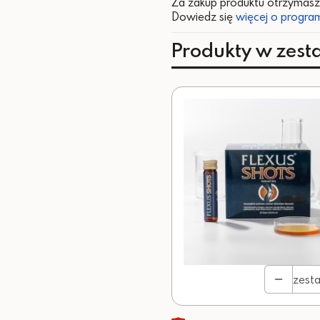
Za zakup produktu otrzymas
Dowiedz się
więcej o program
Produkty w zesta
zest