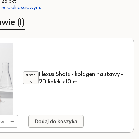
z
25 pkt
.
ie lojalnościowym.
wie (1)
Flexus Shots - kolagen na stawy -
4 szt.
20 fiolek x 10 ml
x
aw
Dodaj do koszyka