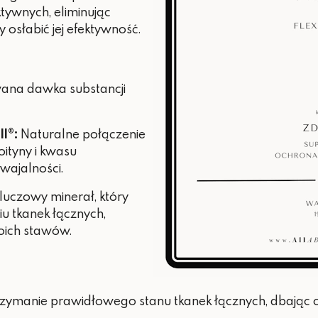
tywnych, eliminując
 osłabić jej efektywność.
owana dawka substancji
I®:
Naturalne połączenie
oityny i kwasu
wajalności.
luczowy minerał, który
 tkanek łącznych,
oich stawów.
zymanie prawidłowego stanu tkanek łącznych, dbając o