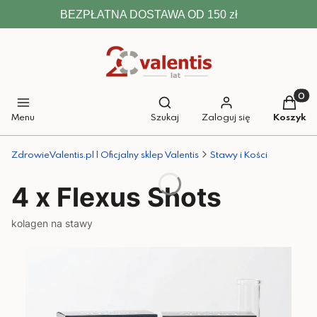
BEZPŁATNA DOSTAWA OD 150 zł
Otwórz wyszukiwarkę
Produkt
Menu
Szukaj
Zaloguj się
Koszyk
ZdrowieValentis.pl | Oficjalny sklep Valentis
Stawy i Kości
4 x Flexus Shots
kolagen na stawy