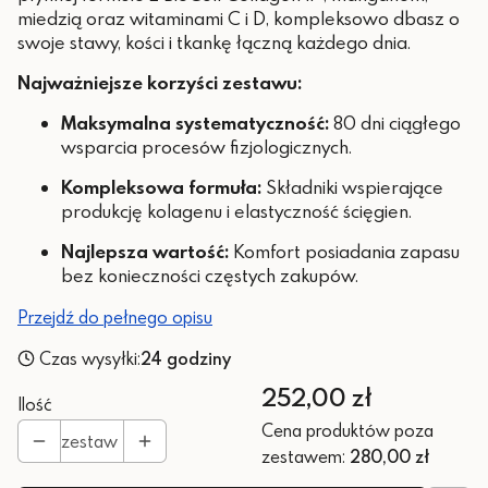
miedzią oraz witaminami C i D, kompleksowo dbasz o
swoje stawy, kości i tkankę łączną każdego dnia.
Najważniejsze korzyści zestawu:
Maksymalna systematyczność:
80 dni ciągłego
wsparcia procesów fizjologicznych.
Kompleksowa formuła:
Składniki wspierające
produkcję kolagenu i elastyczność ścięgien.
Najlepsza wartość:
Komfort posiadania zapasu
bez konieczności częstych zakupów.
Przejdź do pełnego opisu
Czas wysyłki:
24 godziny
Cena
252,00 zł
Ilość
Cena produktów poza
zestaw
zestawem:
280,00 zł