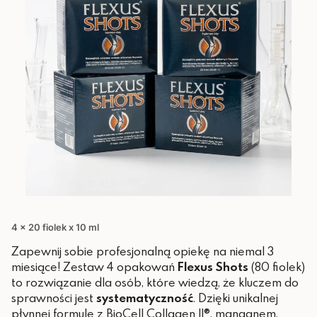
4 x 20 fiolek x 10 ml
Zapewnij sobie profesjonalną opiekę na niemal 3
miesiące! Zestaw 4 opakowań
Flexus Shots
(80 fiolek)
to rozwiązanie dla osób, które wiedzą, że kluczem do
sprawności jest
systematyczność
. Dzięki unikalnej
płynnej formule z BioCell Collagen II®, manganem,