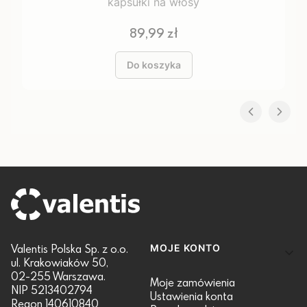
kapsułki na włosy
Cena
89,99 zł
Do koszyka
Linki w stopce
Valentis Polska Sp. z o.o.
MOJE KONTO
ul. Krakowiaków 50,
02-255 Warszawa.
Moje zamówienia
NIP 5213402794
Ustawienia konta
Regon 140610840