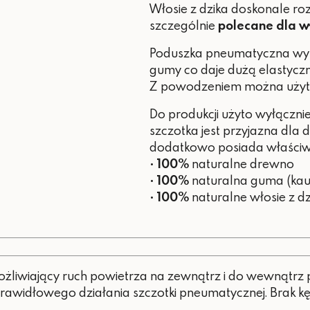
Włosie z dzika doskonale rozc
szczególnie
polecane dla wł
Poduszka pneumatyczna wyko
gumy co daje dużą elastyczn
Z powodzeniem można użyt
Do produkcji użyto wyłączni
szczotka jest przyjazna dla d
dodatkowo posiada właściwo
•
100%
naturalne drewno
•
100%
naturalna guma (kau
•
100%
naturalne włosie z dz
żliwiający ruch powietrza na zewnątrz i do wewnątrz
prawidłowego działania szczotki pneumatycznej. Brak kę