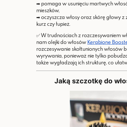
➡ pomaga w usunięciu martwych włosó
mieszków,
➡ oczyszcza włosy oraz skórę głowy z z
kurz czy łupież.
✅ W trudnościach z rozczesywaniem w
nam olejki do włosów
Kerabione Booste
rozczesywanie skołtunionych włosów bez
wyrywania, ponieważ nie tylko pobudza
także wygładzają ich strukturę, co ułatw
Jaką szczotkę do wł