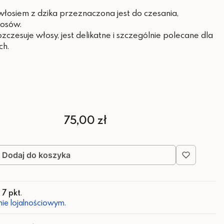
łosiem z dzika przeznaczona jest do czesania,
łosów.
zczesuje włosy, jest delikatne i szczególnie polecane dla
ch.
Cena
75,00 zł
Dodaj do koszyka
z
7 pkt
.
ie lojalnościowym.