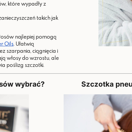
w, które wypadły z
anieczyszczeń takich jak
łosów najlepiej pomogą
r Oils
. Ułatwią
 szarpania, ciągnięcia i
ją włosy do wzrostu, ale
ia poślizg szczotki.
osów wybrać?
Szczotka pne