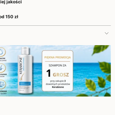
ej jakości
od 150 zł
gno – Lugano, Szwajcaria
. o., ul. Krakowiaków 50, 02-255 Warszawa, Polska