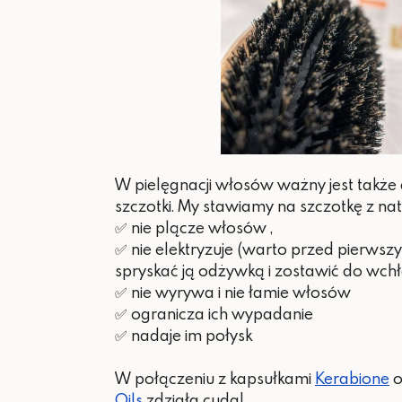
W pielęgnacji włosów ważny jest także
szczotki. My stawiamy na szczotkę z na
✅ nie plącze włosów ,
✅ nie elektryzuje (warto przed pierw
spryskać ją odżywką i zostawić do wchł
✅ nie wyrywa i nie łamie włosów
✅ ogranicza ich wypadanie
✅ nadaje im połysk
W połączeniu z kapsułkami
Kerabione
o
Oils
zdziała cuda!