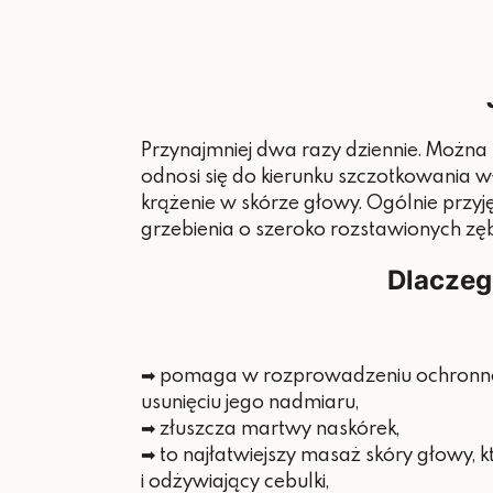
Przynajmniej dwa razy dziennie. Można t
odnosi się do kierunku szczotkowania 
krążenie w skórze głowy. Ogólnie przyj
grzebienia o szeroko rozstawionych zę
Dlaczeg
➡ pomaga w rozprowadzeniu ochronne
usunięciu jego nadmiaru,
➡ złuszcza martwy naskórek,
➡ to najłatwiejszy masaż skóry głowy, k
i odżywiający cebulki,