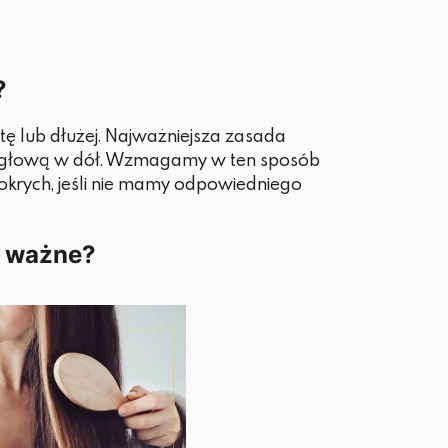
?
utę lub dłużej. Najważniejsza zasada
a z głową w dół. Wzmagamy w ten sposób
mokrych, jeśli nie mamy odpowiedniego
k ważne?