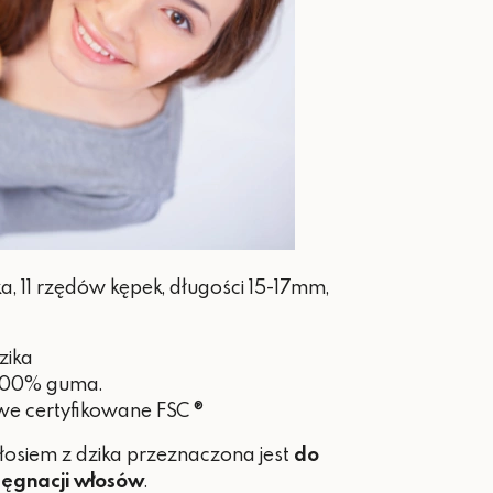
a, 11 rzędów kępek, długości 15-17mm,
zika
100% guma.
e certyfikowane FSC ®
osiem z dzika przeznaczona jest
do
elęgnacji włosów
.