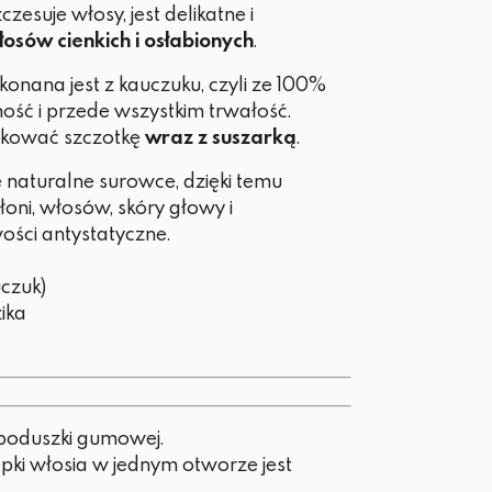
zesuje włosy, jest delikatne i
osów cienkich i osłabionych
.
nana jest z kauczuku, czyli ze 100%
ość i przede wszystkim trwałość.
kować szczotkę
wraz z suszarką
.
e naturalne surowce, dzięki temu
łoni, włosów, skóry głowy i
ści antystatyczne.
czuk)
ika
 poduszki gumowej.
pki włosia w jednym otworze jest