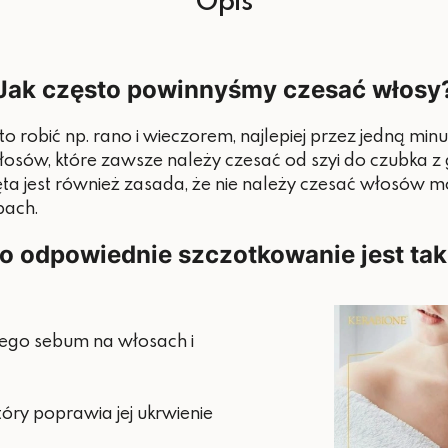
Jak często powinnyśmy czesać włosy
o robić np. rano i wieczorem, najlepiej przez jedną min
włosów, które zawsze należy czesać od szyi do czubk
ęta jest również zasada, że nie należy czesać włosów 
bach.
o odpowiednie szczotkowanie jest ta
go sebum na włosach i
tóry poprawia jej ukrwienie