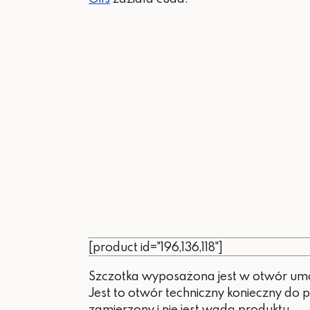
[product id="196,136,118"]
Szczotka wyposażona jest w otwór umo
Jest to otwór techniczny konieczny do 
zamierzony i nie jest wadą produktu.