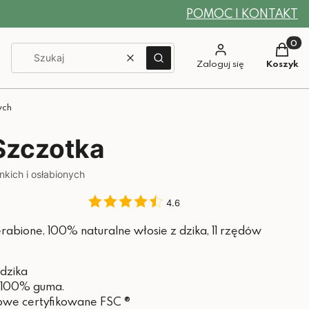
POMOC I KONTAKT
Produkt
Wyczyść
Szukaj
Zaloguj się
Koszyk
ych
Szczotka
nkich i osłabionych
4.6
abione, 100% naturalne włosie z dzika, 11 rzędów
dzika
 100% guma.
owe certyfikowane FSC ®