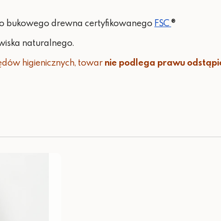
ego bukowego drewna certyfikowanego
FSC
®
wiska naturalnego.
ędów higienicznych, towar
nie podlega prawu odstąp