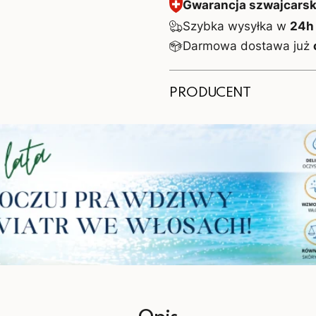
Gwarancja szwajcarski
Szybka wysyłka w
24h
Darmowa dostawa już
PRODUCENT
Wytwórca:
Valentis AG, CH-6982 A
Importer:
Valentis Polska Sp. z o
Opis