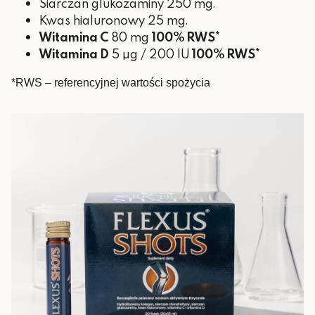
Siarczan glukozaminy 250 mg.
Kwas hialuronowy 25 mg.
Witamina C
80 mg
100% RWS*
Witamina D
5 µg / 200 IU
100% RWS*
*RWS – referencyjnej wartości spożycia