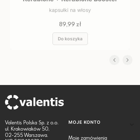
kapsułki na włosy
Cena
89,99 zł
Do koszyka
Linki w stopce
Valentis Polska Sp. z o.o.
MOJE KONTO
ul. Krakowiaków 50,
02-255 Warszawa.
Moje zamówienia