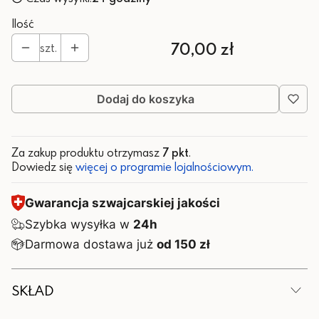
Ilość
Cena
70,00 zł
szt.
Dodaj do koszyka
Za zakup produktu otrzymasz
7 pkt
.
Dowiedz się
więcej o programie lojalnościowym.
Gwarancja szwajcarskiej jakości
Szybka wysyłka w
24h
Darmowa dostawa już
od 150 zł
SKŁAD