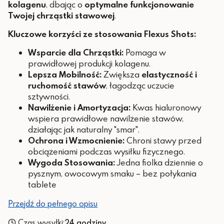
kolagenu
, dbając o
optymalne funkcjonowanie
Twojej chrząstki stawowej
.
Kluczowe korzyści ze stosowania Flexus Shots:
Wsparcie dla Chrząstki:
Pomaga w
prawidłowej produkcji kolagenu.
Lepsza Mobilność:
Zwiększa
elastyczność i
ruchomość stawów
, łagodząc uczucie
sztywności.
Nawilżenie i Amortyzacja:
Kwas hialuronowy
wspiera prawidłowe nawilżenie stawów,
działając jak naturalny "smar".
Ochrona i Wzmocnienie:
Chroni stawy przed
obciążeniami podczas wysiłku fizycznego.
Wygoda Stosowania:
Jedna fiolka dziennie o
pysznym, owocowym smaku – bez połykania
tablete
Przejdź do pełnego opisu
Czas wysyłki:
24 godziny