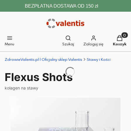
BEZPŁATNA DOSTAWA OD 150 zł
Otwórz wyszukiwarkę
Produkt
Menu
Szukaj
Zaloguj się
Koszyk
ZdrowieValentis.pl | Oficjalny sklep Valentis
Stawy i Kości
Flexus Shots
kolagen na stawy