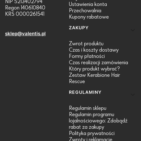
NIP 5213402794
Ustawienia konta
Regon 140610840
Przechowalnia
KRS 0000261541
Kupony rabatowe
ZAKUPY
sklep@valentis.pl
Zwrot produktu
Czas i koszty dostawy
Formy płatności
Czas realizacji zamówienia
Który produkt wybrać?
Zestaw Kerabione Hair
Rescue
REGULAMINY
Regulamin sklepu
Regulamin programu
lojalnościowego: Zdobądź
rabat za zakupy
Polityka prywatności
Zwroty i reklamacje