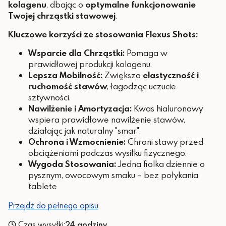
kolagenu
, dbając o
optymalne funkcjonowanie
Twojej chrząstki stawowej
.
Kluczowe korzyści ze stosowania Flexus Shots:
Wsparcie dla Chrząstki:
Pomaga w
prawidłowej produkcji kolagenu.
Lepsza Mobilność:
Zwiększa
elastyczność i
ruchomość stawów
, łagodząc uczucie
sztywności.
Nawilżenie i Amortyzacja:
Kwas hialuronowy
wspiera prawidłowe nawilżenie stawów,
działając jak naturalny "smar".
Ochrona i Wzmocnienie:
Chroni stawy przed
obciążeniami podczas wysiłku fizycznego.
Wygoda Stosowania:
Jedna fiolka dziennie o
pysznym, owocowym smaku – bez połykania
tablete
Przejdź do pełnego opisu
Czas wysyłki:
24 godziny