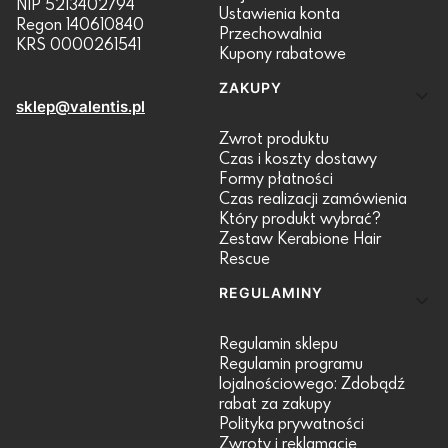
NIP 5213402794
Ustawienia konta
Regon 140610840
Przechowalnia
KRS 0000261541
Kupony rabatowe
ZAKUPY
sklep@valentis.pl
Zwrot produktu
Czas i koszty dostawy
Formy płatności
Czas realizacji zamówienia
Który produkt wybrać?
Zestaw Kerabione Hair
Rescue
REGULAMINY
Regulamin sklepu
Regulamin programu
lojalnościowego: Zdobądź
rabat za zakupy
Polityka prywatności
Zwroty i reklamacje