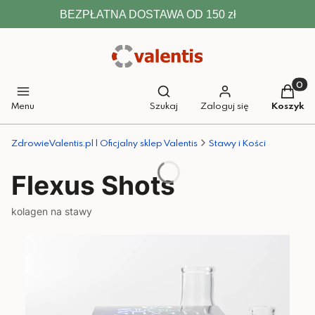
BEZPŁATNA DOSTAWA OD 150 zł
Otwórz wyszukiwarkę
Produkt
Menu
Szukaj
Zaloguj się
Koszyk
ZdrowieValentis.pl | Oficjalny sklep Valentis
Stawy i Kości
Flexus Shots
kolagen na stawy