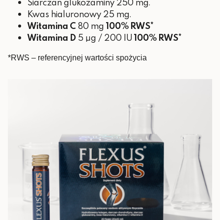
Siarczan glukozaminy 250 mg.
Kwas hialuronowy 25 mg.
Witamina C
80 mg
100% RWS*
Witamina D
5 µg / 200 IU
100% RWS*
*RWS – referencyjnej wartości spożycia