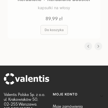
kapsułki na włosy
Cena
89,99 zł
Do koszyka
Linki w stopce
Valentis Polska Sp. z o.o.
MOJE KONTO
ul. Krakowiaków 50,
02-255 Warszawa.
Moje zamówienia