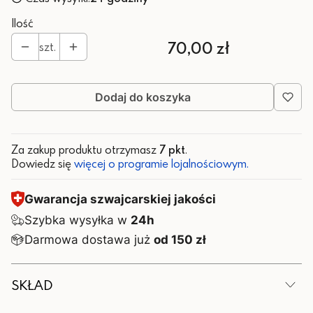
Ilość
Cena
70,00 zł
szt.
Dodaj do koszyka
Za zakup produktu otrzymasz
7 pkt
.
Dowiedz się
więcej o programie lojalnościowym.
Gwarancja szwajcarskiej jakości
Szybka wysyłka w
24h
Darmowa dostawa już
od 150 zł
SKŁAD