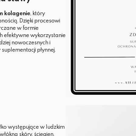
m kolagenie
, który
nością. Dzięki procesowi
arczane w formie
ich efektywne wykorzystanie
dziej nowoczesnych i
suplementacji płynnej.
łko występujące w ludzkim
łókna skóry, ścięgien,