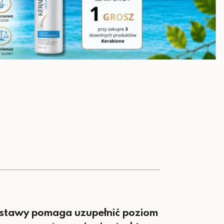
. o., ul. Krakowiaków 50, 02-255 Warszawa, Polska
250 mg
25 mg
80 mg (100% RWS*)
5 µg / 200 IU(100%
RWS*)
tości spożycia
na stawy pomaga uzupełnić poziom