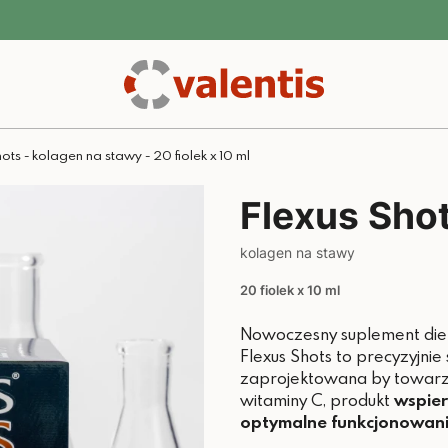
ots - kolagen na stawy - 20 fiolek x 10 ml
Flexus Sho
kolagen na stawy
20 fiolek x 10 ml
Nowoczesny suplement diety
Flexus Shots to precyzyjn
zaprojektowana by towarzy
witaminy C, produkt
wspier
optymalne funkcjonowani