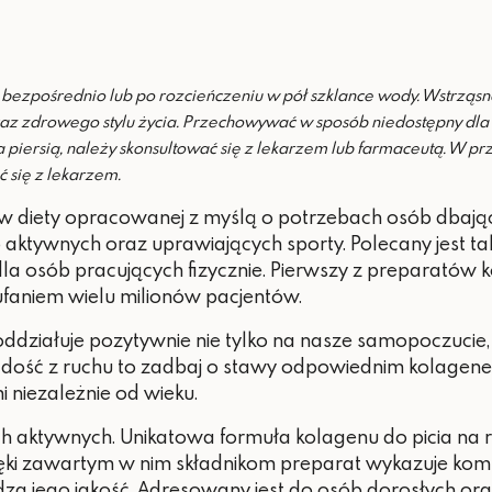
e, bezpośrednio lub po rozcieńczeniu w pół szklance wody. Wstrząs
oraz zdrowego stylu życia. Przechowywać w sposób niedostępny dla
 piersią, należy skonsultować się z lekarzem lub farmaceutą. W prz
ć się z lekarzem.
ów diety opracowanej z myślą o potrzebach osób dbają
b
aktywnych oraz uprawiających sporty. Polecany jest t
dla osób pracujących fizycznie. Pierwszy z preparatów 
zaufaniem wielu milionów pacjentów.
 oddziałuje pozytywnie nie tylko na nasze samopoczucie
radość z ruchu to zadbaj o stawy odpowiednim kolagenem
 niezależnie od wieku.
 aktywnych. Unikatowa formuła kolagenu do picia na r
ięki zawartym w nim składnikom preparat wykazuje kom
za jego jakość. Adresowany jest do osób dorosłych oraz