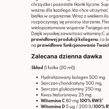
chrząstka i pozostałe tkanki łączne. S
ważna dla każdego, kto chce utrzyma
białka w organizmie. Wraz z wiekiem il
rozpoczynają się procesy starzenia.
Fle
wielopoziomowe wsparcie Twojego or
Dzięki wysokiej zawartości witaminy C, 
prawidłowej produkcji kolagenu
, co 
na
prawidłowe funkcjonowanie Twoich 
Zalecana dzienna dawka
Skład
(1 fiolka ((10 ml)).
Hydrolizowany kolagen 500 mg.
Siarczan chondroityny 500 mg.
Siarczan glukozaminy 250 mg.
Kwas hialuronowy 25 mg.
Witamina C
80 mg
100% RWS*
Witamina D
5 µg / 200 IU
100% 