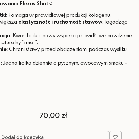
sowania Flexus Shots:
ki:
Pomaga w prawidłowej produkcji kolagenu.
iększa
elastyczność i ruchomość stawów
, łagodząc
acja:
Kwas hialuronowy wspiera prawidłowe nawilżenie
naturalny "smar".
ie:
Chroni stawy przed obciążeniami podczas wysiłku
:
Jedna fiolka dziennie o pysznym, owocowym smaku –
e
Cena
70,00 zł
Dodaj do koszyka