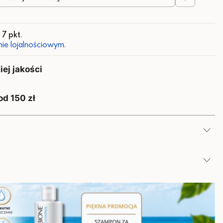
z
7 pkt
.
ie lojalnościowym.
ej jakości
od 150 zł
 fiolka - 10ml) zawiera:
Ilość
500 mg
gno – Lugano, Szwajcaria
500 mg