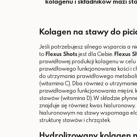
kolagenu i składników mazi st
Kolagen na stawy do pici
Jeśli potrzebujesz silnego wsparcia a ni
to
Flexus Shots
jest dla Ciebie.
Flexus S
prawidłowej produkcji kolagenu w celu
prawidłowego funkcjonowania kości i ch
do utrzymania prawidłowego metabol
(witamina C). Dba również o utrzymanie
prawidłowego funkcjonowania mięśni, kt
stawów (witamina D). W składzie płynn
znajduje się również kwas hialuronowy
hialuronowym na stawy wspomaga elas
strukturę stawów i chrząstek.
Hydrolizowany kolagen 