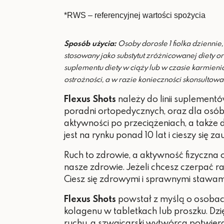
*RWS – referencyjnej wartości spożycia
Sposób użycia:
Osoby dorosłe 1 fiolka dzienni
stosowany jako substytut zróżnicowanej diety 
suplementu diety w ciąży lub w czasie karmienia
ostrożności, a w razie konieczności skonsultowa
Flexus Shots
należy do linii suplement
poradni ortopedycznych, oraz dla osó
aktywności po przeciążeniach,
a także 
jest na rynku ponad 10 lat i cieszy się 
Ruch to zdrowie, a aktywność fizyczna
nasze zdrowie. Jeżeli chcesz czerpać 
Ciesz się zdrowymi i sprawnymi stawami
Flexus Shots
powstał z myślą o osobach
kolagenu w tabletkach lub proszku. Dz
ruchu, a szwajcarski wytwórca potwierd