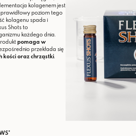
uplementacja kolagenem jest
ć prawidłowy poziom tego
ość kolagenu spada i
xus Shots to
ganizmu każdego dnia.
produkt
pomaga w
bezpośrednio przekłada się
kości oraz chrząstki
.
RWS*