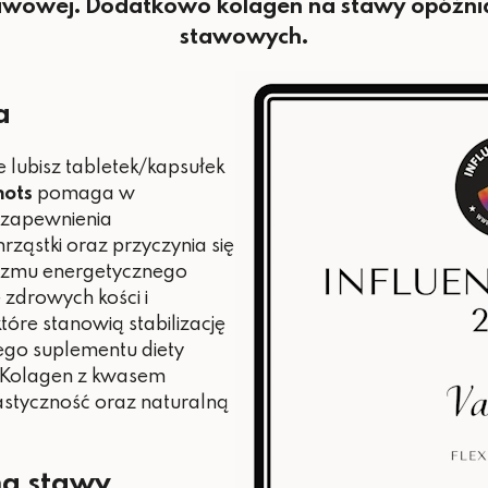
awowej. Dodatkowo kolagen na stawy opóźnia 
stawowych.
a
e lubisz tabletek/kapsułek
hots
pomaga w
 zapewnienia
rząstki oraz przyczynia się
izmu energetycznego
 zdrowych kości i
óre stanowią stabilizację
ego suplementu diety
. Kolagen z kwasem
tyczność oraz naturalną
na stawy