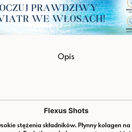
Valentis Polska Sp. z o
Siarczan glukozaminy
Kwas hialuronowy
Witamina C
Witamina D
Opis
*RWS – referencyjnej war
Flexus Shots
wysokie stężenia składników. Płynny kolagen 