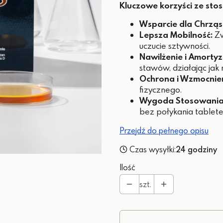
Kluczowe korzyści ze sto
Wsparcie dla Chrząst
Lepsza Mobilność:
Zw
uczucie sztywności.
Nawilżenie i Amortyz
stawów, działając jak 
Ochrona i Wzmocnien
fizycznego.
Wygoda Stosowania
bez połykania tablet
Przejdź do pełnego opisu
Czas wysyłki:
24 godziny
Ilość
szt.