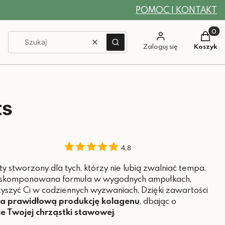
POMOC I KONTAKT
Produkt
Wyczyść
Szukaj
Zaloguj się
Koszyk
ts
4.8
 stworzony dla tych, którzy nie lubią zwalniać tempa.
ie skomponowana formuła w wygodnych ampułkach,
szyć Ci w codziennych wyzwaniach. Dzięki zawartości
a prawidłową produkcję kolagenu
, dbając o
e Twojej chrząstki stawowej
.