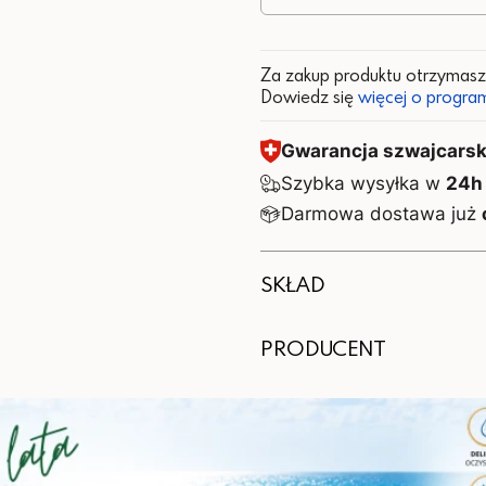
Za zakup produktu otrzymas
Dowiedz się
więcej o program
Gwarancja szwajcarski
Szybka wysyłka w
24h
Darmowa dostawa już
SKŁAD
Zalecana dzienna porcja (1
PRODUCENT
Składnik
Wytwórca:
Hydrolizowany kolagen
Valentis AG, CH-6982 A
Importer:
Siarczan chondroityny