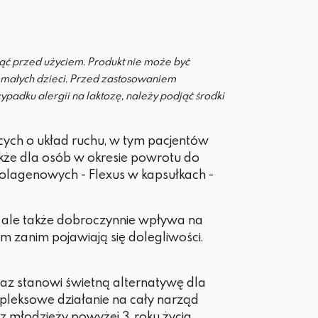
nąć przed użyciem.
Produkt nie może być
 małych dzieci.
Przed zastosowaniem
ypadku alergii na laktozę, należy podjąć środki
cych o układ ruchu, w tym pacjentów
akże dla osób w okresie powrotu do
kolagenowych - Flexus w kapsułkach -
, ale także dobroczynnie wpływa na
 zanim pojawiają się dolegliwości.
az stanowi świetną alternatywę dla
pleksowe działanie na cały narząd
 młodzieży powyżej 3. roku życia.