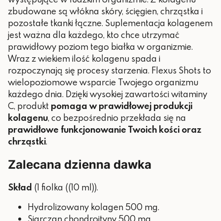
zbudowane są włókna skóry, ścięgien, chrząstka i
pozostałe tkanki łączne. Suplementacja kolagenem
jest ważna dla każdego, kto chce utrzymać
prawidłowy poziom tego białka w organizmie.
Wraz z wiekiem ilość kolagenu spada i
rozpoczynają się procesy starzenia.
Flexus Shots to
wielopoziomowe wsparcie Twojego organizmu
każdego dnia. Dzięki wysokiej zawartości witaminy
C, produkt
pomaga w prawidłowej produkcji
kolagenu
, co bezpośrednio przekłada się na
prawidłowe funkcjonowanie Twoich kości oraz
chrząstki
.
Zalecana dzienna dawka
Skład
(1 fiolka ((10 ml)).
Hydrolizowany kolagen 500 mg.
Siarczan chondroityny 500 mg.