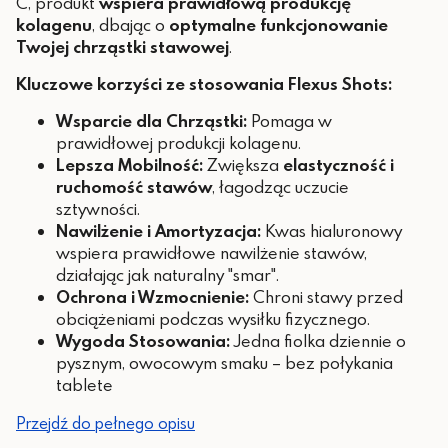
C, produkt
wspiera prawidłową produkcję
kolagenu
, dbając o
optymalne funkcjonowanie
Twojej chrząstki stawowej
.
Kluczowe korzyści ze stosowania Flexus Shots:
Wsparcie dla Chrząstki:
Pomaga w
prawidłowej produkcji kolagenu.
Lepsza Mobilność:
Zwiększa
elastyczność i
ruchomość stawów
, łagodząc uczucie
sztywności.
Nawilżenie i Amortyzacja:
Kwas hialuronowy
wspiera prawidłowe nawilżenie stawów,
działając jak naturalny "smar".
Ochrona i Wzmocnienie:
Chroni stawy przed
obciążeniami podczas wysiłku fizycznego.
Wygoda Stosowania:
Jedna fiolka dziennie o
pysznym, owocowym smaku – bez połykania
tablete
Przejdź do pełnego opisu