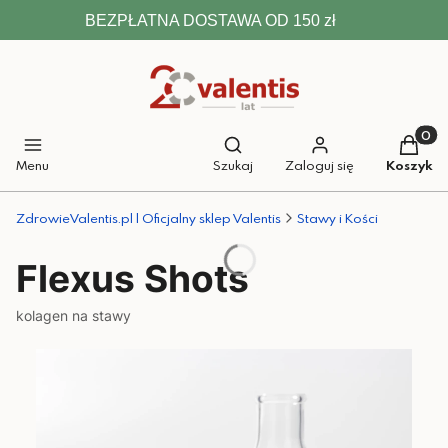
BEZPŁATNA DOSTAWA OD 150 zł
Otwórz wyszukiwarkę
Produkt
Menu
Szukaj
Zaloguj się
Koszyk
ZdrowieValentis.pl | Oficjalny sklep Valentis
Stawy i Kości
Flexus Shots
kolagen na stawy