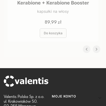
Kerabione + Kerabione Booster
kapsułki na włosy
Cena
89,99 zł
Do koszyka
Linki w stopce
Valentis Polska Sp. z o.o.
MOJE KONTO
ul. Krakowiaków 50,
02-255 Warszawa.