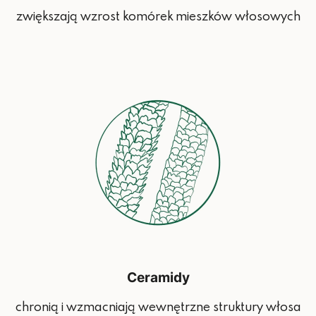
zwiększają wzrost komórek mieszków włosowych
Ceramidy
chronią i wzmacniają wewnętrzne struktury włosa