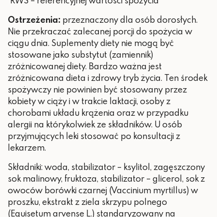
*RWS – referencyjnej wartości spożycia
Ostrzeżenia:
przeznaczony dla osób dorosłych.
Nie przekraczać zalecanej porcji do spożycia w
ciągu dnia. Suplementy diety nie mogą być
stosowane jako substytut (zamiennik)
zróżnicowanej diety. Bardzo ważna jest
zróżnicowana dieta i zdrowy tryb życia. Ten środek
spożywczy nie powinien być stosowany przez
kobiety w ciąży i w trakcie laktacji, osoby z
chorobami układu krążenia oraz w przypadku
alergii na którykolwiek ze składników. U osób
przyjmujących leki stosować po konsultacji z
lekarzem.
Składniki: woda, stabilizator – ksylitol, zagęszczony
sok malinowy, fruktoza, stabilizator – glicerol, sok z
owoców borówki czarnej (Vaccinium myrtillus) w
proszku, ekstrakt z ziela skrzypu polnego
(Equisetum arvense L.) standaryzowany na