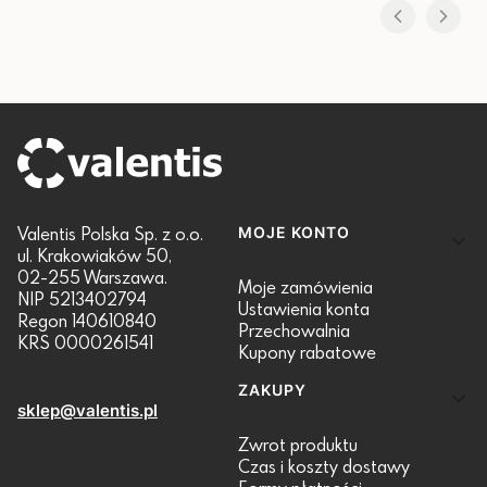
Linki w stopce
Valentis Polska Sp. z o.o.
MOJE KONTO
ul. Krakowiaków 50,
02-255 Warszawa.
Moje zamówienia
NIP 5213402794
Ustawienia konta
Regon 140610840
Przechowalnia
KRS 0000261541
Kupony rabatowe
ZAKUPY
sklep@valentis.pl
Zwrot produktu
Czas i koszty dostawy