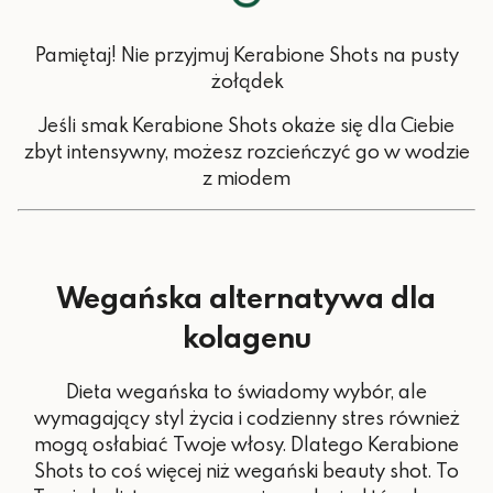
5 mg (50%
Cynk
RWS*)
Pamiętaj! Nie przyjmuj Kerabione Shots na pusty
Kwas pa6 mg (100% RWS*)
żołądek
1,4 mg (100%
Jeśli smak Kerabione Shots okaże się dla Ciebie
Witamina B6
RWS*)
zbyt intensywny, możesz rozcieńczyć go w wodzie
z miodem
1 mg (100%
Miedź
RWS*)
50 μg (100%
Biotyna
RWS*)
Wegańska alternatywa dla
55 μg (100%
Selen
kolagenu
RWS*)
Dieta wegańska to świadomy wybór, ale
wymagający styl życia i codzienny stres również
mogą osłabiać Twoje włosy. Dlatego Kerabione
Shots to coś więcej niż wegański beauty shot. To