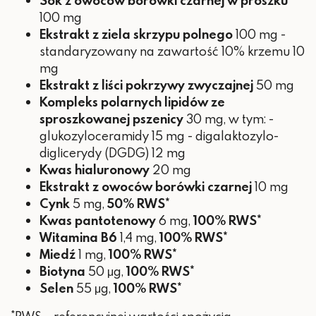
Sok z owoców borówki czarnej w proszku
100 mg
Ekstrakt z ziela skrzypu polnego
100 mg -
standaryzowany na zawartość 10% krzemu 10
mg
Ekstrakt z liści pokrzywy zwyczajnej
50 mg
Kompleks polarnych lipidów ze
sproszkowanej pszenicy
30 mg, w tym: -
glukozyloceramidy 15 mg - digalaktozylo-
diglicerydy (DGDG) 12 mg
Kwas hialuronowy
20 mg
Ekstrakt z owoców borówki czarnej
10 mg
Cynk
5 mg,
50% RWS*
Kwas pantotenowy
6 mg,
100% RWS*
Witamina B6
1,4 mg,
100% RWS*
Miedź
1 mg,
100% RWS*
Biotyna
50 μg,
100% RWS*
Selen
55 μg,
100% RWS*