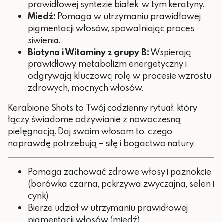
prawidłowej syntezie białek, w tym keratyny.
Miedź:
Pomaga w utrzymaniu prawidłowej
pigmentacji włosów, spowalniając proces
siwienia.
Biotyna i Witaminy z grupy B:
Wspierają
prawidłowy metabolizm energetyczny i
odgrywają kluczową rolę w procesie wzrostu
zdrowych, mocnych włosów.
Kerabione Shots to Twój codzienny rytuał, który
łączy świadome odżywianie z nowoczesną
pielęgnacją. Daj swoim włosom to, czego
naprawdę potrzebują – siłę i bogactwo natury.
Pomaga zachować zdrowe włosy i paznokcie
(borówka czarna, pokrzywa zwyczajna, selen i
cynk)
Bierze udział w utrzymaniu prawidłowej
pigmentacji włosów (miedź)