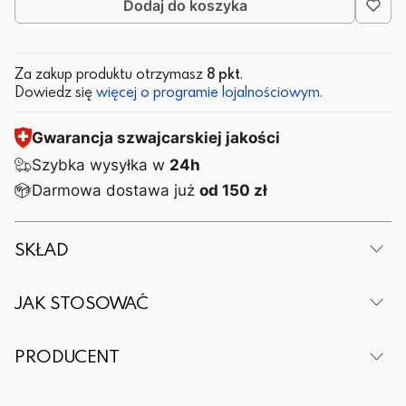
Dodaj do koszyka
Za zakup produktu otrzymasz
8 pkt
.
Dowiedz się
więcej o programie lojalnościowym.
Gwarancja szwajcarskiej jakości
Szybka wysyłka w
24h
Darmowa dostawa już
od 150 zł
SKŁAD
1 fiolka (25 ml) zawiera:
JAK STOSOWAĆ
Składnik
Ilość
1 fiolka dziennie bezpośrednio po jedzeniu.
PRODUCENT
Przeznaczony dla osób dorosłych. Wstrząsnąć
Sok z owoców borówki czarnej w
100 mg
proszku
przed użyciem. Ten środek spożywczy nie powinien
Wytwórca:
być stosowany przez kobiety w ciąży i w trakcie