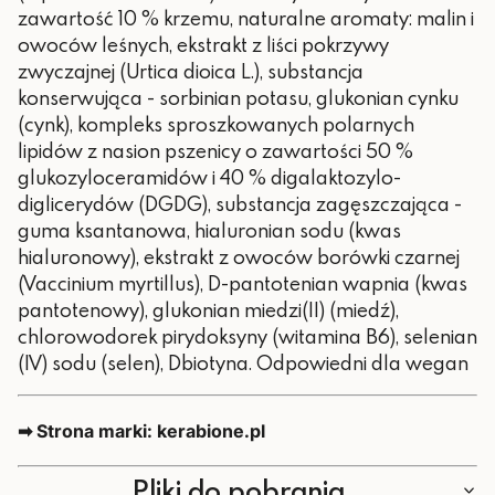
zawartość 10 % krzemu, naturalne aromaty: malin i
owoców leśnych, ekstrakt z liści pokrzywy
zwyczajnej (Urtica dioica L.), substancja
konserwująca - sorbinian potasu, glukonian cynku
(cynk), kompleks sproszkowanych polarnych
lipidów z nasion pszenicy o zawartości 50 %
glukozyloceramidów i 40 % digalaktozylo-
diglicerydów (DGDG), substancja zagęszczająca -
guma ksantanowa, hialuronian sodu (kwas
hialuronowy), ekstrakt z owoców borówki czarnej
(Vaccinium myrtillus), D-pantotenian wapnia (kwas
pantotenowy), glukonian miedzi(II) (miedź),
chlorowodorek pirydoksyny (witamina B6), selenian
(IV) sodu (selen), Dbiotyna. Odpowiedni dla wegan
➡ Strona marki: kerabione.pl
Pliki do pobrania