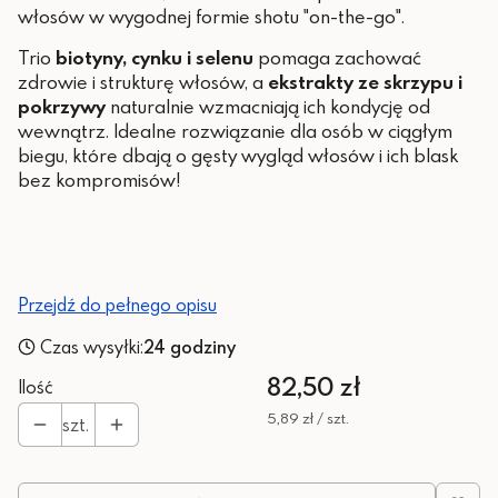
włosów w wygodnej formie shotu "on-the-go".
Trio
biotyny, cynku i selenu
pomaga zachować
zdrowie i strukturę włosów, a
ekstrakty ze skrzypu i
pokrzywy
naturalnie wzmacniają ich kondycję od
wewnątrz. Idealne rozwiązanie dla osób w ciągłym
biegu, które dbają o gęsty wygląd włosów i ich blask
bez kompromisów!
Przejdź do pełnego opisu
Czas wysyłki:
24 godziny
Cena
82,50 zł
Ilość
5,89 zł / szt.
szt.