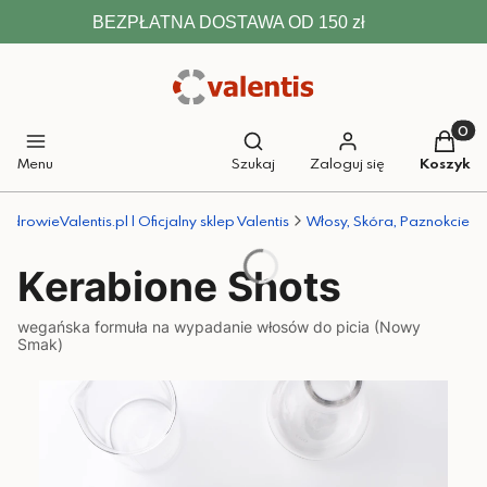
BEZPŁATNA DOSTAWA OD 150 zł
Otwórz wyszukiwarkę
Produkt
Menu
Szukaj
Zaloguj się
Koszyk
ZdrowieValentis.pl | Oficjalny sklep Valentis
Włosy, Skóra, Paznokcie
Kerabione Shots
wegańska formuła na wypadanie włosów do picia (Nowy
Smak)