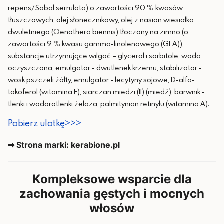
repens/Sabal serrulata) o zawartości 90 % kwasów
tłuszczowych, olej słonecznikowy, olej z nasion wiesiołka
dwuletniego (Oenothera biennis) tłoczony na zimno (o
zawartości 9 % kwasu gamma-linolenowego (GLA)),
substancje utrzymujące wilgoć – glycerol i sorbitole, woda
oczyszczona, emulgator - dwutlenek krzemu, stabilizator -
wosk pszczeli żółty, emulgator - lecytyny sojowe, D-alfa-
tokoferol (witamina E), siarczan miedzi (II) (miedź), barwnik -
tlenki i wodorotlenki żelaza, palmitynian retinylu (witamina A).
Pobierz ulotkę>>>
➡ Strona marki: kerabione.pl
Kompleksowe wsparcie dla
zachowania gęstych i mocnych
włosów