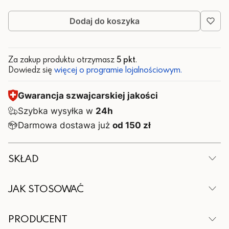
Dodaj do koszyka
Za zakup produktu otrzymasz
5 pkt
.
Dowiedz się
więcej o programie lojalnościowym.
Gwarancja szwajcarskiej jakości
Szybka wysyłka w
24h
Darmowa dostawa już
od 150 zł
SKŁAD
W 1 kapsułce
JAK STOSOWAĆ
Składnik
Ilość
1 kapsułka dziennie podczas posiłków, dla kobiet i
PRODUCENT
mężczyzn.
Kwasy Omega 3
150 mg