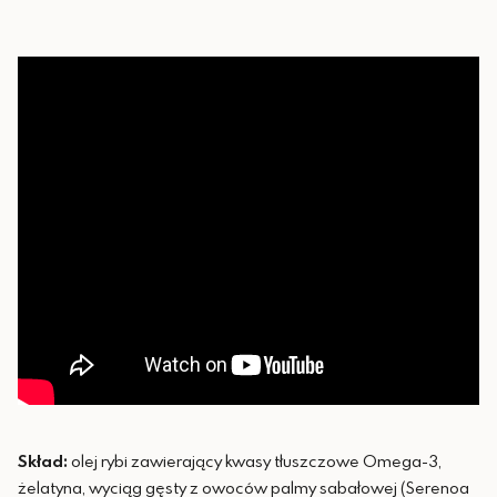
Skład:
olej rybi zawierający kwasy tłuszczowe Omega-3,
żelatyna, wyciąg gęsty z owoców palmy sabałowej (Serenoa