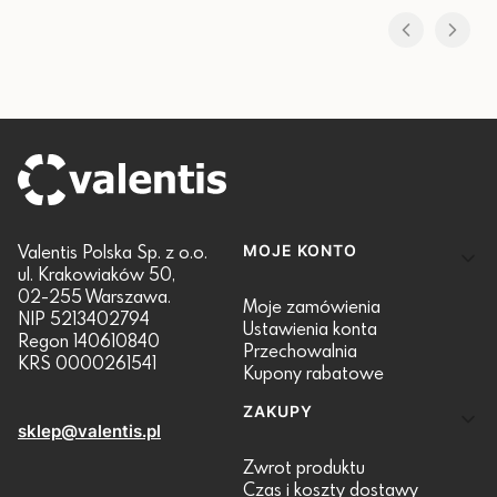
Linki w stopce
Valentis Polska Sp. z o.o.
MOJE KONTO
ul. Krakowiaków 50,
02-255 Warszawa.
Moje zamówienia
NIP 5213402794
Ustawienia konta
Regon 140610840
Przechowalnia
KRS 0000261541
Kupony rabatowe
ZAKUPY
sklep@valentis.pl
Zwrot produktu
Czas i koszty dostawy