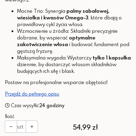
Mocne Trio: Synergia
palmy sabałowej,
wiesiołka i kwasów Omega-3
, które dbają o
prawidłowy cykl życia włosa.
Wzmocnienie u źródła: Składniki precyzyjnie
dobrane, by wspierać
optymalne
zakotwiczenie włosa
i budować fundament pod
gęstszą fryzurę.
Maksymalna wygoda: Wystarczy
tylko 1 kapsułka
dziennie, by dostarczyć włosom składników
budujących ich siłę i blask.
Postaw na profesjonalne wsparcie objętości!
Przejdź do pełnego opisu
Czas wysyłki:
24 godziny
Ilość
Cena
54,99 zł
szt.