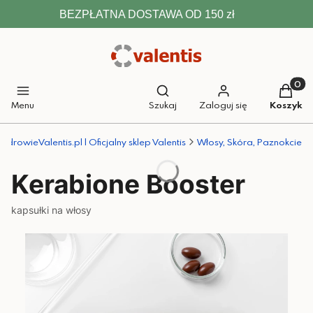
BEZPŁATNA DOSTAWA OD 150 zł
Otwórz wyszukiwarkę
Produkt
Menu
Szukaj
Zaloguj się
Koszyk
ZdrowieValentis.pl | Oficjalny sklep Valentis
Włosy, Skóra, Paznokcie
Kerabione Booster
kapsułki na włosy