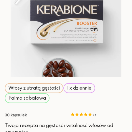
Włosy z utratą gęstości
1 x dziennie
Palma sabałowa
30 kapsułek
4.9
Twoja recepta na gęstość i witalność włosów od
wewnątrz.