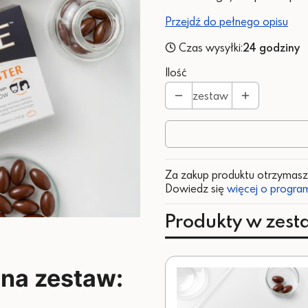
Przejdź do pełnego opisu
Czas wysyłki:
24 godziny
Ilość
zestaw
Za zakup produktu otrzymas
Dowiedz się
więcej o program
Produkty w zest
 na zestaw: