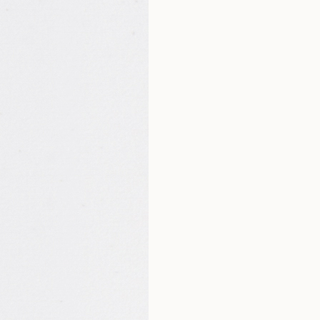
L-metionina
Witamina C
Niacyna
Ekstrakt z kiełków bamb
krzem
Witamina E
Cynk
Kwas hialuronowy
Ryboflawina
Miedź
Witamina A
Selen