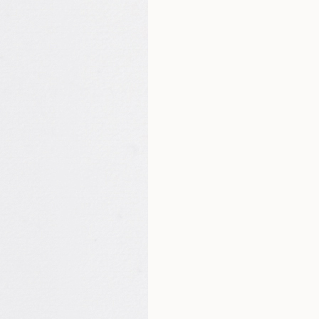
Biotyna
*RWS – referencyjnej war