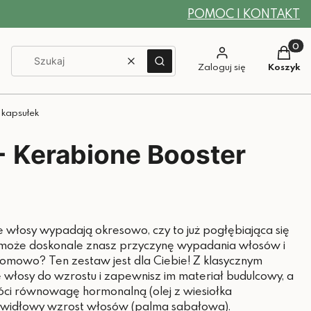
POMOC I KONTAKT
Produkt
Wyczyść
Szukaj
Zaloguj się
Koszyk
 kapsułek
+ Kerabione Booster
e włosy wypadają okresowo, czy to już pogłębiająca się
 może doskonale znasz przyczynę wypadania włosów i
iomowo? Ten zestaw jest dla Ciebie! Z klasycznym
włosy do wzrostu i zapewnisz im materiał budulcowy, a
ci równowagę hormonalną (olej z wiesiołka
awidłowy wzrost włosów (palma sabałowa).