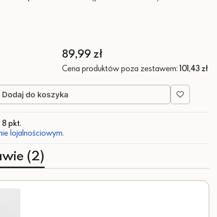
Cena
89,99 zł
Cena produktów poza zestawem:
101,43 zł
Dodaj do koszyka
z
8 pkt
.
ie lojalnościowym.
awie (2)