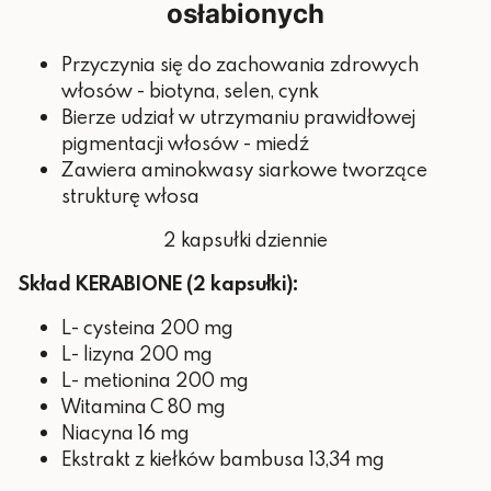
osłabionych
Witamina C
80 mg
Przyczynia się do zachowania zdrowych
Niacyna
16 mg
włosów - biotyna, selen, cynk
Bierze udział w utrzymaniu prawidłowej
Ekstrakt z kiełków bambusa
13,34 mg
pigmentacji włosów - miedź
krzem
10 mg
Zawiera aminokwasy siarkowe tworzące
strukturę włosa
10 mg (83%
Witamina E
RWS*)
2 kapsułki dziennie
10 mg (100%
Cynk
Skład KERABIONE (2 kapsułki):
RWS*)
L- cysteina 200 mg
Kwas hialuronowy
5 mg
L- lizyna 200 mg
1,4 mg (100%
L- metionina 200 mg
Ryboflawina
RWS*)
Witamina C 80 mg
Niacyna 16 mg
1 mg (100%
Miedź
Ekstrakt z kiełków bambusa 13,34 mg
RWS*)