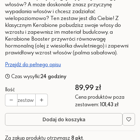
włosów? A może doskonale znasz przyczynę
wypadania włosów i chcesz zadziałać
wielopoziomowo? Ten zestaw jest dla Ciebie! Z
klasycznym Kerabione pobudzisz swoje włosy do
wzrostu i zapewnisz im materiał budulcowy, a
Kerabione Booster przywróci równowagę
hormonalną (olej z wiesiołka dwuletniego) i zapewni
prawidłowy wzrost włosów (palma sabałowa).
Przejdź do pełnego opisu
Czas wysyłki:
24 godziny
Cena
89,99 zł
Ilość
Cena produktów poza
zestaw
zestawem:
101,43 zł
Dodaj do koszyka
Za zakup produktu otrzymasz
8 pkt
.