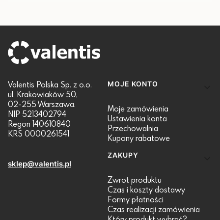
Linki w stopce
Valentis Polska Sp. z o.o.
MOJE KONTO
ul. Krakowiaków 50,
02-255 Warszawa.
Moje zamówienia
NIP 5213402794
Ustawienia konta
Regon 140610840
Przechowalnia
KRS 0000261541
Kupony rabatowe
ZAKUPY
sklep@valentis.pl
Zwrot produktu
Czas i koszty dostawy
Formy płatności
Czas realizacji zamówienia
Który produkt wybrać?