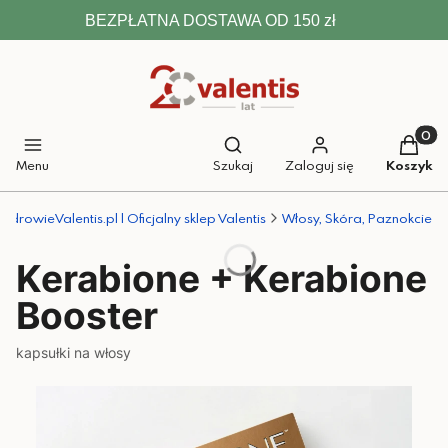
BEZPŁATNA DOSTAWA OD 150 zł
Otwórz wyszukiwarkę
Produkt
Menu
Szukaj
Zaloguj się
Koszyk
ZdrowieValentis.pl | Oficjalny sklep Valentis
Włosy, Skóra, Paznokcie
Kerabione + Kerabione
Booster
kapsułki na włosy