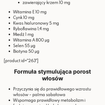
zawierający krzem 10 mg
800 μg
Witamina A
(100% RWS*)
Witamina E 10 mg
55 μg (100%
Cynk 10 mg
Selen
RWS*)
Kwas hialuronowy 5 mg
Ryboflawina 1,4 mg
50 μg (100%
Biotyna
Miedź 1 mg
RWS*)
Witamina A 800 μg
*RWS – referencyjnej wartości
Selen 55 μg
spożycia
Biotyna 50 μg
[product id="263"]
Formuła stymulująca porost
włosów
Przyczynia się do prawidłowego wzrostu
włosów – palma sabałowa
Wspomaga prawidłowy metabolizm i