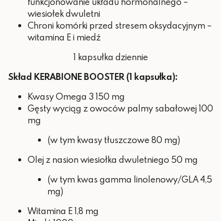
funkcjonowanie układu hormonalnego –
wiesiołek dwuletni
Chroni komórki przed stresem oksydacyjnym –
witamina E i miedź
1 kapsułka dziennie
Skład KERABIONE BOOSTER (1 kapsułka):
Kwasy Omega 3 150 mg
Gęsty wyciąg z owoców palmy sabałowej 100
mg
(w tym kwasy tłuszczowe 80 mg)
Olej z nasion wiesiołka dwuletniego 50 mg
(w tym kwas gamma linolenowy/GLA 4,5
mg)
Witamina E 1,8 mg