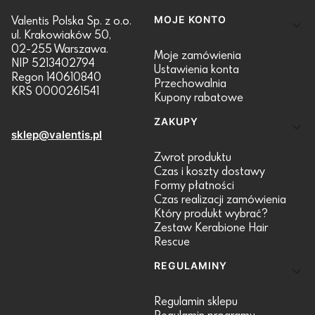
Linki w stopce
Valentis Polska Sp. z o.o.
MOJE KONTO
ul. Krakowiaków 50,
02-255 Warszawa.
Moje zamówienia
NIP 5213402794
Ustawienia konta
Regon 140610840
Przechowalnia
KRS 0000261541
Kupony rabatowe
ZAKUPY
sklep@valentis.pl
Zwrot produktu
Czas i koszty dostawy
Formy płatności
Czas realizacji zamówienia
Który produkt wybrać?
Zestaw Kerabione Hair
Rescue
REGULAMINY
Regulamin sklepu