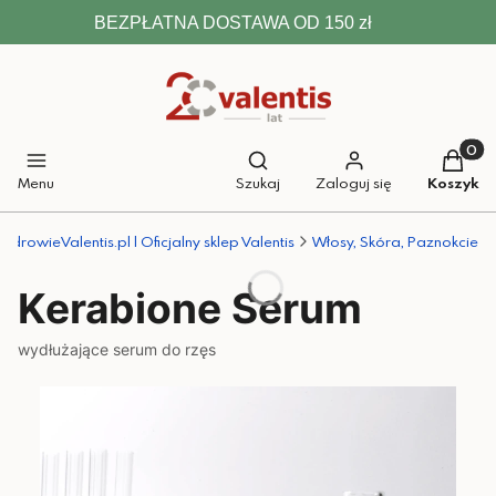
BEZPŁATNA DOSTAWA OD 150 zł
Otwórz wyszukiwarkę
Produkt
Menu
Szukaj
Zaloguj się
Koszyk
ZdrowieValentis.pl | Oficjalny sklep Valentis
Włosy, Skóra, Paznokcie
Kerabione Serum
wydłużające serum do rzęs