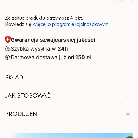
Za zakup produktu otrzymasz
4 pkt
.
Dowiedz się
więcej o programie lojalnościowym.
Gwarancja szwajcarskiej jakości
Szybka wysyłka w
24h
Darmowa dostawa już
od 150 zł
SKŁAD
W 5 ml serum:
JAK STOSOWAĆ
Składnik
Ilość
Na czystą i suchą skórę powiek (po uprzednim
PRODUCENT
demakijażu i umyciu wodą) nałożyć jednym
Bimatoprost
pociągnięciem aplikatora niewielką ilość preparatu
Wytwórca:
Peptydy
tuż u nasady rzęs. Stosować na górną powiekę
Valentis AG, CH-6982 Agno – Lugano,
oraz brwi. Nakładać raz dziennie na