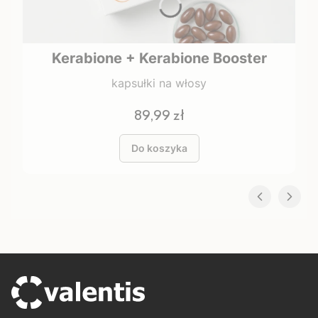
Kerabione + Kerabione Booster
kapsułki na włosy
Cena
89,99 zł
Do koszyka