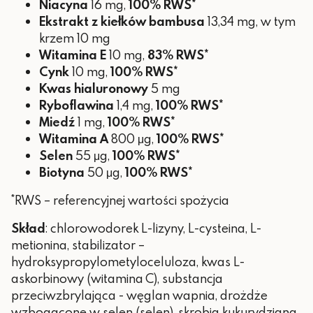
Niacyna
16 mg,
100% RWS*
Ekstrakt z kiełków bambusa
13,34 mg, w tym
krzem 10 mg
Witamina E
10 mg,
83% RWS*
Cynk
10 mg,
100% RWS*
Kwas hialuronowy
5 mg
Ryboflawina
1,4 mg,
100% RWS*
Miedź
1 mg,
100% RWS*
Witamina A
800 μg,
100% RWS*
Selen
55 μg,
100% RWS*
Biotyna
50 μg,
100% RWS*
*RWS – referencyjnej wartości spożycia
Skład
: chlorowodorek L-lizyny, L-cysteina, L-
metionina, stabilizator –
hydroksypropylometyloceluloza, kwas L-
askorbinowy (witamina C), substancja
przeciwzbrylająca - węglan wapnia, drożdże
wzbogacone w selen (selen), skrobia kukurydziana,