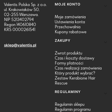
Linki w stopce
Valentis Polska Sp. z o.o.
MOJE KONTO
ul. Krakowiaków 50,
02-255 Warszawa.
Moje zamówienia
NIP 5213402794
Ustawienia konta
Regon 140610840
Przechowalnia
KRS 0000261541
Kupony rabatowe
ZAKUPY
sklep@valentis.pl
Zwrot produktu
Czas i koszty dostawy
Formy płatności
Czas realizacji zamówienia
Który produkt wybrać?
Zestaw Kerabione Hair
Rescue
REGULAMINY
Regulamin sklepu
Regulamin programu