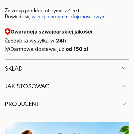
Za zakup produktu otrzymasz
4 pkt
.
Dowiedz się
więcej o programie lojalnościowym.
Gwarancja szwajcarskiej jakości
Szybka wysyłka w
24h
Darmowa dostawa już
od 150 zł
SKŁAD
W 2 kapsułkach
JAK STOSOWAĆ
Składnik
Ilość
Zalecana porcja dla dorosłych i dzieci powyżej 12
PRODUCENT
lat to 2 kapsułki dziennie podczas posiłku. Nie
L-cysteina
200 mg
należy przekraczać zalecanej porcji do spożycia w
Wytwórca:
L-lizyna
200 mg
ciągu dnia. Dla utrzymania prawidłowego stanu
Valentis AG, CH-6982 Agno – Lugano,
zdrowia, należy stosować zrównoważoną dietę i
L-metionina
200 mg
Szwajcaria