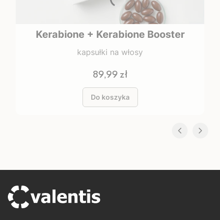
Kerabione + Kerabione Booster
kapsułki na włosy
Cena
89,99 zł
Do koszyka