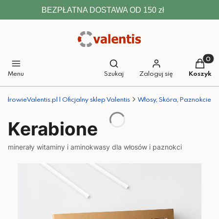
BEZPŁATNA DOSTAWA OD 150 zł
Otwórz wyszukiwarkę
Produkt
Menu
Szukaj
Zaloguj się
Koszyk
ZdrowieValentis.pl | Oficjalny sklep Valentis
Włosy, Skóra, Paznokcie
Kerabione
minerały witaminy i aminokwasy dla włosów i paznokci