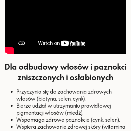
Witamina A
(100% RWS*)
55 μg (100%
Selen
RWS*)
50 μg (100%
Biotyna
RWS*)
*RWS – referencyjnej wartości
spożycia
Dla odbudowy włosów i paznokci
zniszczonych i osłabionych
Przyczynia się do zachowania zdrowych
włosów (biotyna, selen, cynk).
Bierze udział w utrzymaniu prawidłowej
pigmentacji włosów (miedź).
Wspomaga zdrowe paznokcie (cynk, selen).
Wspiera zachowanie zdrowej skóry (witamina