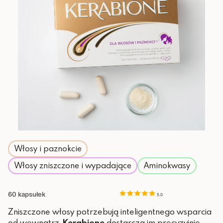
Włosy i paznokcie
Włosy zniszczone i wypadające
Aminokwasy
60 kapsułek
5.0
Zniszczone włosy potrzebują inteligentnego wsparcia
od wewnątrz.
Kerabione
dostarcza im precyzyjnie