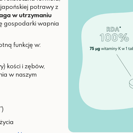
 japońskiej potrawy z
aga w utrzymaniu
ę gospodarki wapnia
otną funkcję w:
y) kości i zębów,
nia w naszym
*)
życia