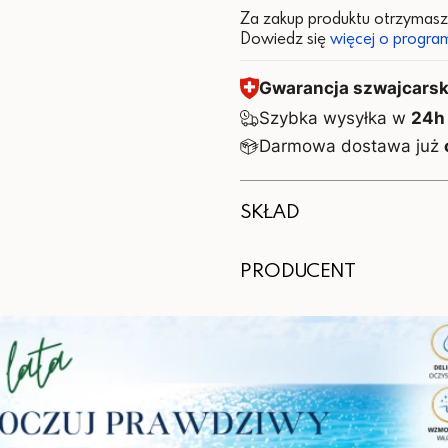
Za zakup produktu otrzymas
Dowiedz się
więcej o program
Gwarancja szwajcarski
Szybka wysyłka w
24h
Darmowa dostawa już
SKŁAD
W 1 tabletce:
PRODUCENT
Składnik
Wytwórca:
Witamina K
Valentis AG, CH-6982 A
Importer:
*RWS – referencyjnej war
Valentis Polska Sp. z o