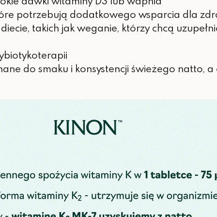
sokie dawki witaminy D3 lub wapnia
tóre potrzebują dodatkowego wsparcia dla zdr
diecie, takich jak weganie, którzy chcą uzupeł
ybiotykoterapii
nane do smaku i konsystencji świeżego natto, a 