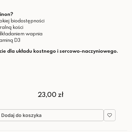
inon?
kiej biodostępności
alną kości
odkładaniem wapnia
taminą D3
cie dla układu kostnego i sercowo-naczyniowego.
Cena
23,00 zł
Dodaj do koszyka