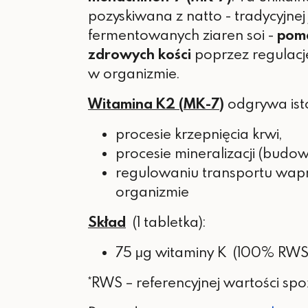
pozyskiwana z natto - tradycyjnej
fermentowanych ziaren soi -
pom
zdrowych kości
poprzez regulacj
w organizmie.
Witamina K2 (MK-7)
odgrywa ist
procesie krzepnięcia krwi,
procesie mineralizacji (budow
regulowaniu transportu wap
organizmie
Skład
(1 tabletka):
75 μg witaminy K (100% RWS
*RWS – referencyjnej wartości spo