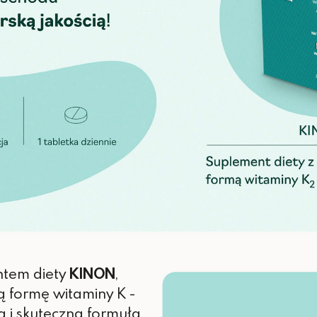
ntem diety
KINON
,
ą formę witaminy K -
a i skuteczna formuła,