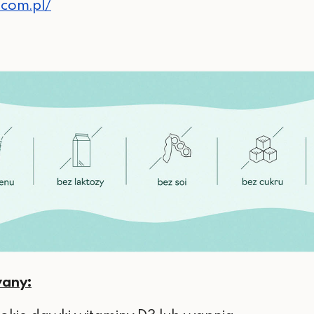
com.pl/
any: