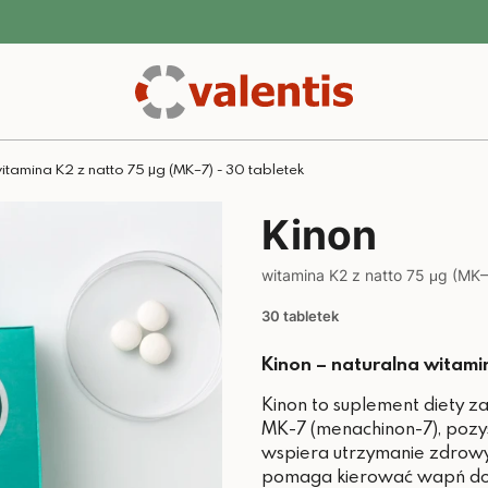
witamina K2 z natto 75 μg (MK–7) - 30 tabletek
Kinon
witamina K2 z natto 75 μg (MK–
30 tabletek
Kinon – naturalna witami
Kinon to suplement diety z
MK-7 (menachinon-7), pozy
wspiera utrzymanie zdrowyc
pomaga kierować wapń do k