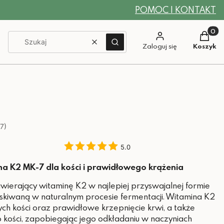
POMOC I KONTAKT
Produkt
Wyczyść
Szukaj
Zaloguj się
Koszyk
7)
5.0
na K2 MK-7 dla kości i prawidłowego krążenia
awierający witaminę K2 w najlepiej przyswajalnej formie
skiwaną w naturalnym procesie fermentacji. Witamina K2
h kości oraz prawidłowe krzepnięcie krwi, a także
ości, zapobiegając jego odkładaniu w naczyniach