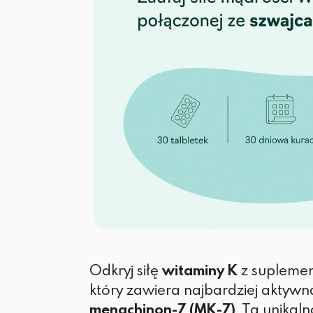
Odkryj siłę
witaminy K
z supleme
który zawiera najbardziej aktywn
menachinon-7 (MK-7)
. Ta unikaln