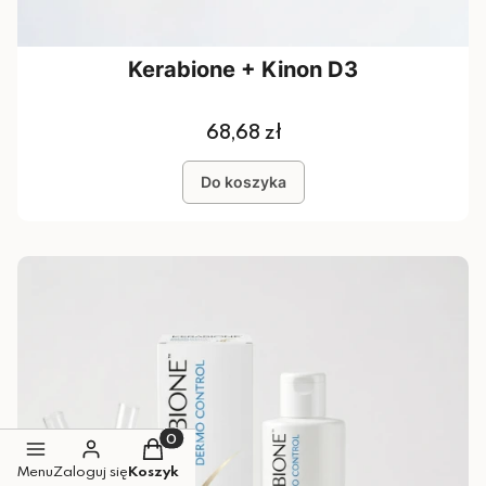
Kerabione + Kinon D3
Cena
68,68 zł
Do koszyka
Produkty w koszyku: 0. Zobacz szczegół
Menu
Zaloguj się
Koszyk