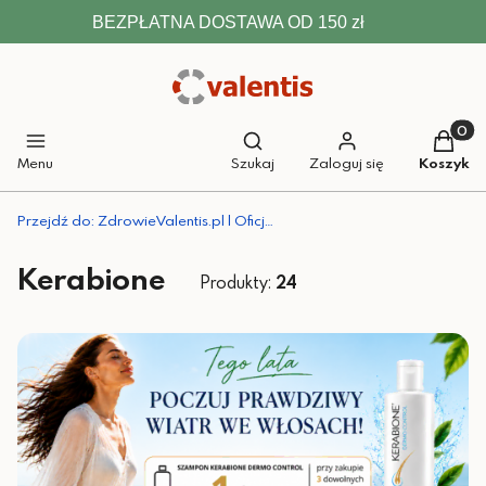
BEZPŁATNA DOSTAWA OD 150 zł
Otwórz wyszukiwarkę
Produkt
Menu
Szukaj
Zaloguj się
Koszyk
Przejdź do:
ZdrowieValentis.pl | Oficjalny sklep Valentis
Kerabione
Produkty:
24