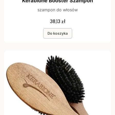
Kerabione Booster Szampon
szampon do włosów
Cena
38,13 zł
Do koszyka