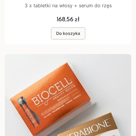
3 x tabletki na włosy + serum do rzęs
Cena
168,56 zł
Do koszyka