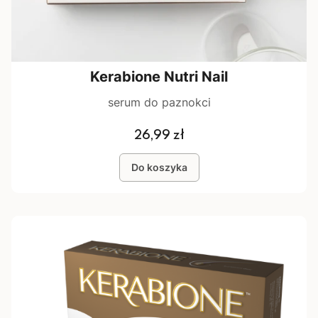
Kerabione Nutri Nail
serum do paznokci
Cena
26,99 zł
Do koszyka