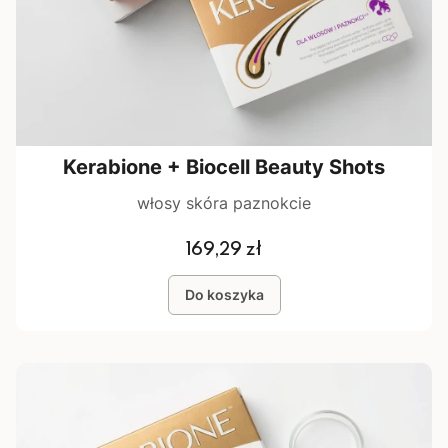
Kerabione + Biocell Beauty Shots
włosy skóra paznokcie
Cena
169,29 zł
Do koszyka