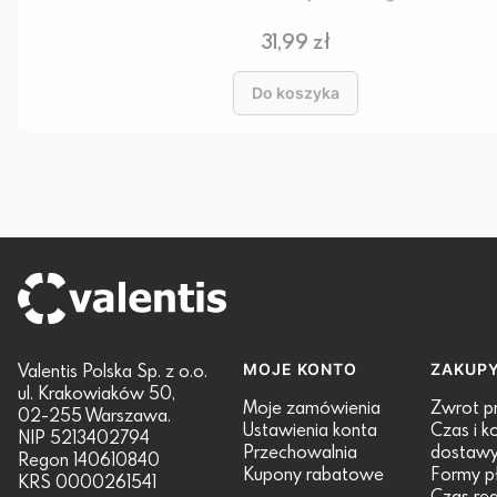
Cena
31,99 zł
Do koszyka
Valentis Polska Sp. z o.o.
Linki w stopce
MOJE KONTO
ZAKUP
ul. Krakowiaków 50,
Moje zamówienia
Zwrot p
02-255 Warszawa.
Ustawienia konta
Czas i k
NIP 5213402794
Przechowalnia
dostaw
Regon 140610840
Kupony rabatowe
Formy p
KRS 0000261541
Czas real