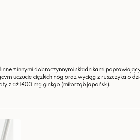
ślinne z innymi dobroczynnymi składnikami poprawiając
cym uczucie ciężkich nóg oraz wyciąg z ruszczyka o dz
oty z aż 1400 mg ginkgo (miłorząb japoński).