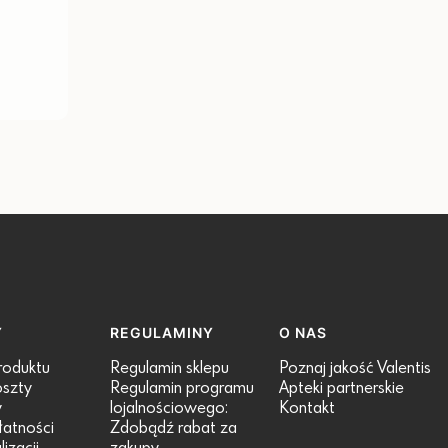
Y
REGULAMINY
O NAS
roduktu
Regulamin sklepu
Poznaj jakość Valentis
oszty
Regulamin programu
Apteki partnerskie
y
lojalnościowego:
Kontakt
łatności
Zdobądź rabat za
izacji
zakupy