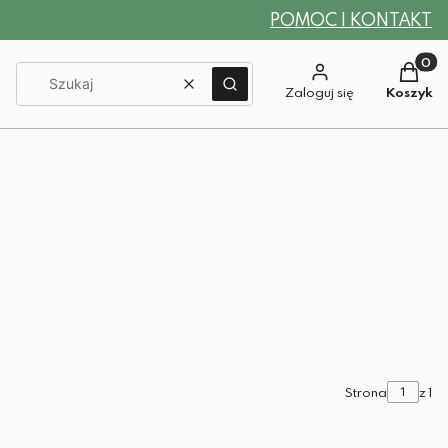
POMOC I KONTAKT
Produkt
Wyczyść
Szukaj
Zaloguj się
Koszyk
Strona
z 1