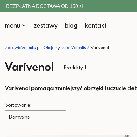
BEZPŁATNA DOSTAWA OD 150 zł
menu
zestawy
blog
kontakt
ZdrowieValentis.pl | Oficjalny sklep Valentis
Varivenol
Varivenol
Produkty:
1
Varivenol pomaga zmniejszyć obrzęki i uczucie cięż
Lista produktów
Sortowanie:
Domyślne