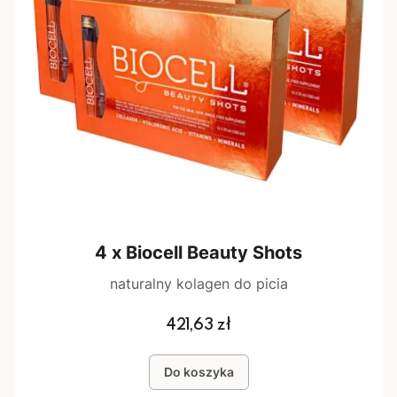
4 x Biocell Beauty Shots
naturalny kolagen do picia
Cena
421,63 zł
Do koszyka