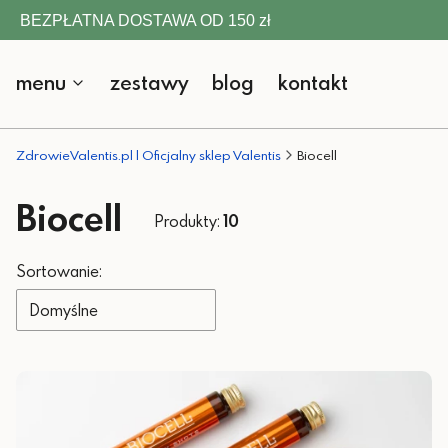
BEZPŁATNA DOSTAWA OD 150 zł
menu
zestawy
blog
kontakt
ZdrowieValentis.pl | Oficjalny sklep Valentis
Biocell
Biocell
Produkty:
10
Lista produktów
Sortowanie:
Domyślne