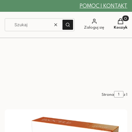
POMOC I KONTAKT
Produkt
Wyczyść
Szukaj
Zaloguj się
Koszyk
Strona
z 1