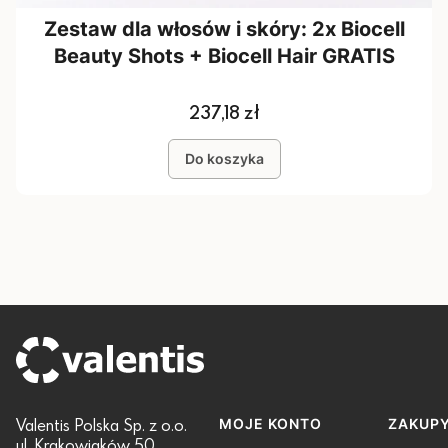
Zestaw dla włosów i skóry: 2x Biocell
Beauty Shots + Biocell Hair GRATIS
Cena
237,18 zł
Do koszyka
Valentis Polska Sp. z o.o.
Linki w stopce
MOJE KONTO
ZAKUP
ul. Krakowiaków 50,