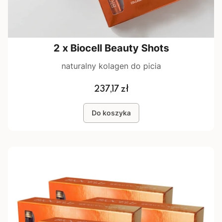
2 x Biocell Beauty Shots
naturalny kolagen do picia
Cena
237,17 zł
Do koszyka