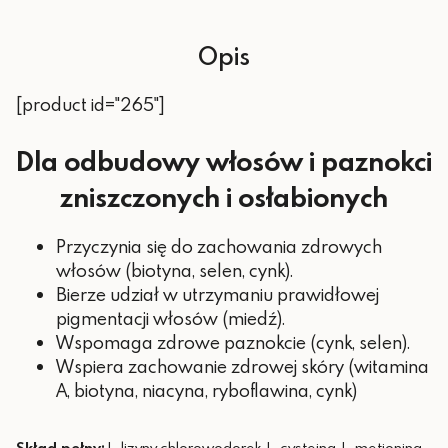
10 mg (100%
Cynk
RWS*)
Opis
Kwas hialuronowy
5 mg
[product id="265"]
1,4 mg (100%
Ryboflawina
RWS*)
Dla odbudowy włosów i paznokci
1 mg (100%
Miedź
RWS*)
zniszczonych i osłabionych
800 μg
Witamina A
(100% RWS*)
Przyczynia się do zachowania zdrowych
włosów (biotyna, selen, cynk).
55 μg (100%
Selen
Bierze udział w utrzymaniu prawidłowej
RWS*)
pigmentacji włosów (miedź).
Wspomaga zdrowe paznokcie (cynk, selen).
50 μg (100%
Biotyna
RWS*)
Wspiera zachowanie zdrowej skóry (witamina
A, biotyna, niacyna, ryboflawina, cynk)
*RWS – referencyjnej wartości
spożycia
Skład pełny:
L-lizyny chlorowodorek, L-cysteina, L-metionina,