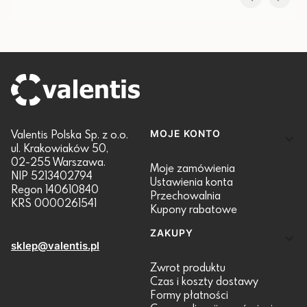
Linki w stopce
Valentis Polska Sp. z o.o.
MOJE KONTO
ul. Krakowiaków 50,
02-255 Warszawa.
Moje zamówienia
NIP 5213402794
Ustawienia konta
Regon 140610840
Przechowalnia
KRS 0000261541
Kupony rabatowe
ZAKUPY
sklep@valentis.pl
Zwrot produktu
Czas i koszty dostawy
Formy płatności