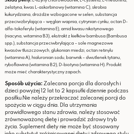
żelatyna, kwas L-askorbinowy (witamina C), skrobia
kukurydziana, drożdże wzbogacone w selen, substancja
przeciwzbrylająca – węglan wapnia, cytrynian cynku, octan D-
alfa-tokoferylu (witamina E), amid kwasu nikotynowego
(niacyna, witamina B3), ekstrakt z kiełków bambusa (Bambusa
spp.), substancja przeciwbrylająca – sole magnezowe
kwasów tłuszczowych, glukonian miedzi, octan retinylu
(witamina A), hialuronian sodu, barwnik – dwutlenek tytanu,
ryboflawina (witamina B2), D-biotyna (witamina H). Produkt
może mieć charakterystyczny zapach.
Sposób użycia:
Zalecana porcja dla dorosłych i
dzieci powyżej 12 lat to 2 kapsułki dziennie podczas
posiłku.Nie należy przekraczać zalecanej porcji do
spożycia w ciągu dnia. Dla utrzymania
prawidłowego stanu zdrowia, należy stosować
zrównoważoną dietę i prowadzić zdrowy tryb
życia. Suplement diety nie może być stosowany
jako substytut zróżnicowanej diety i zdrowego stylu