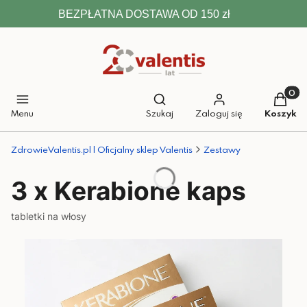
BEZPŁATNA DOSTAWA OD 150 zł
Otwórz wyszukiwarkę
Produkt
Menu
Szukaj
Zaloguj się
Koszyk
ZdrowieValentis.pl | Oficjalny sklep Valentis
Zestawy
3 x Kerabione kaps
tabletki na włosy