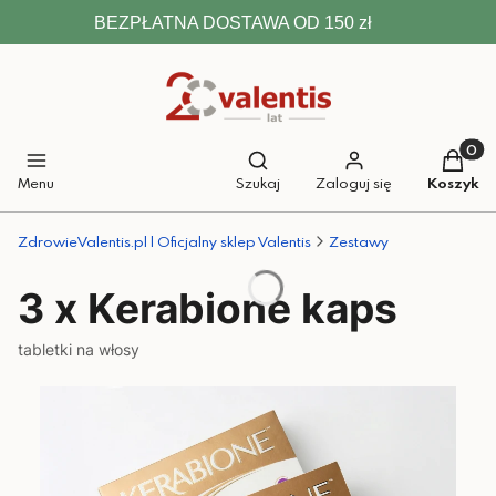
BEZPŁATNA DOSTAWA OD 150 zł
Otwórz wyszukiwarkę
Produkt
Menu
Szukaj
Zaloguj się
Koszyk
ZdrowieValentis.pl | Oficjalny sklep Valentis
Zestawy
3 x Kerabione kaps
tabletki na włosy