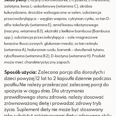
żelatyna, kwas L-askorbinowy (witamina C), skrobia
kukurydziana, drożdże wzbogacone w selen, substancja
przeciwzbrylająca – węglan wapnia, cytrynian cynku, octan D-
alfa-tokoferylu (witamina E), amid kwasu nikotynowego
(niacyna, witamina B3), ekstrakt z kiełków bambusa (Bambusa
spp.), substancja przeciwbrylająca – sole magnezowe
kwasów tłuszczowych, glukonian miedzi, octan retinylu
(witamina A), hialuronian sodu, barwnik – dwutlenek tytanu,
ryboflawina (witamina B2), D-biotyna (witamina H). Produkt
może mieć charakterystyczny zapach.
Sposób użycia:
Zalecana porcja dla dorosłych i
dzieci powyżej 12 lat to 2 kapsułki dziennie podczas
posiłku.Nie należy przekraczać zalecanej porcji do
spożycia w ciągu dnia. Dla utrzymania
prawidłowego stanu zdrowia, należy stosować
zrównoważoną dietę i prowadzić zdrowy tryb
życia. Suplement diety nie może być stosowany
jako substytut zróżnicowanej diety i zdrowego stylu