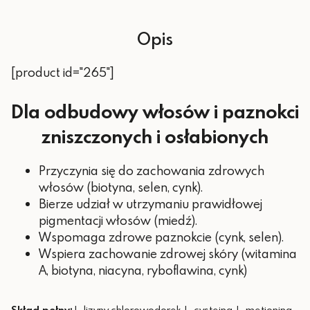
10 mg (100%
Cynk
RWS*)
Opis
Kwas hialuronowy
5 mg
[product id="265"]
1,4 mg (100%
Ryboflawina
RWS*)
Dla odbudowy włosów i paznokci
1 mg (100%
Miedź
RWS*)
zniszczonych i osłabionych
800 μg
Witamina A
(100% RWS*)
Przyczynia się do zachowania zdrowych
włosów (biotyna, selen, cynk).
55 μg (100%
Selen
Bierze udział w utrzymaniu prawidłowej
RWS*)
pigmentacji włosów (miedź).
Wspomaga zdrowe paznokcie (cynk, selen).
50 μg (100%
Biotyna
RWS*)
Wspiera zachowanie zdrowej skóry (witamina
A, biotyna, niacyna, ryboflawina, cynk)
*RWS – referencyjnej wartości
spożycia
Skład pełny:
L-lizyny chlorowodorek, L-cysteina, L-metionina,