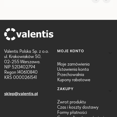
Linki w stopce
Valentis Polska Sp. z o.o.
MOJE KONTO
ul. Krakowiaków 50,
02-255 Warszawa.
Moje zamówienia
NIP 5213402794
Ustawienia konta
Regon 140610840
Przechowalnia
KRS 0000261541
Kupony rabatowe
ZAKUPY
sklep@valentis.pl
Zwrot produktu
Czas i koszty dostawy
Formy płatności