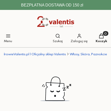
BEZPŁATNA DOSTAWA OD 150 zł
Otwórz wyszukiwarkę
Produkt
Menu
Szukaj
Zaloguj się
Koszyk
ZdrowieValentis.pl | Oficjalny sklep Valentis
Włosy, Skóra, Paznokcie