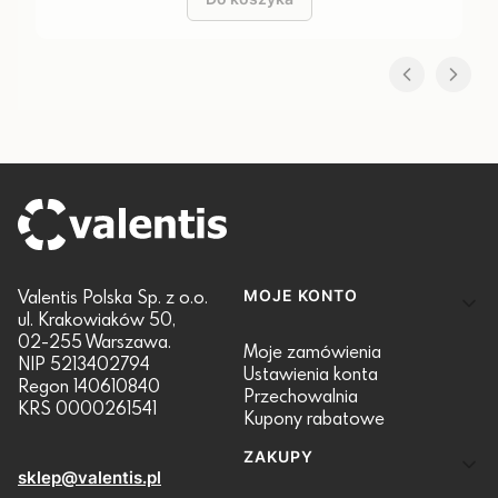
Linki w stopce
Valentis Polska Sp. z o.o.
MOJE KONTO
ul. Krakowiaków 50,
02-255 Warszawa.
Moje zamówienia
NIP 5213402794
Ustawienia konta
Regon 140610840
Przechowalnia
KRS 0000261541
Kupony rabatowe
ZAKUPY
sklep@valentis.pl