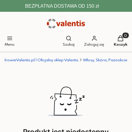
BEZPŁATNA DOSTAWA OD 150 zł
Otwórz wyszukiwarkę
Produkt
Menu
Szukaj
Zaloguj się
Koszyk
ZdrowieValentis.pl | Oficjalny sklep Valentis
Włosy, Skóra, Paznokcie
Produkt jest niedostępny