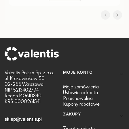
Linki w stopce
Valentis Polska Sp. z o.o.
MOJE KONTO
ul. Krakowiaków 50,
02-255 Warszawa.
Moje zamówienia
NIP 5213402794
Ustawienia konta
Regon 140610840
Przechowalnia
KRS 0000261541
Kupony rabatowe
ZAKUPY
sklep@valentis.pl
Zwrot produktu