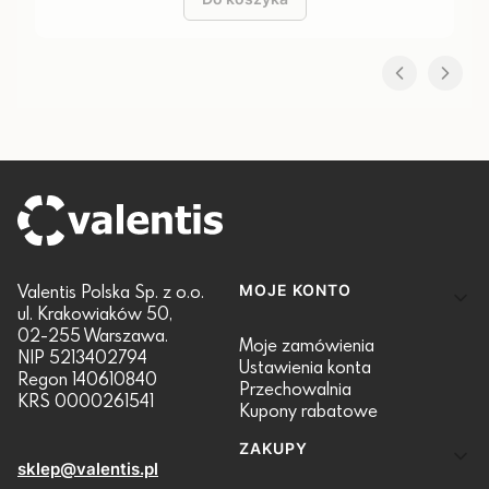
Linki w stopce
Valentis Polska Sp. z o.o.
MOJE KONTO
ul. Krakowiaków 50,
02-255 Warszawa.
Moje zamówienia
NIP 5213402794
Ustawienia konta
Regon 140610840
Przechowalnia
KRS 0000261541
Kupony rabatowe
ZAKUPY
sklep@valentis.pl