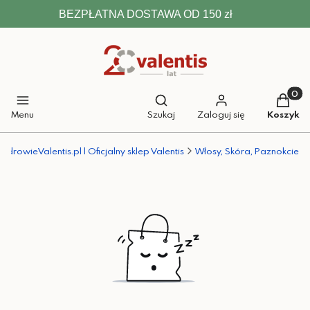
BEZPŁATNA DOSTAWA OD 150 zł
Otwórz wyszukiwarkę
Produkt
Menu
Szukaj
Zaloguj się
Koszyk
ZdrowieValentis.pl | Oficjalny sklep Valentis
Włosy, Skóra, Paznokcie