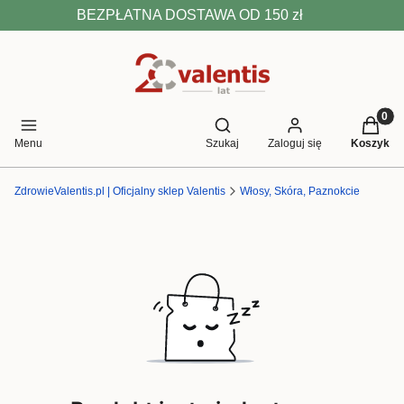
BEZPŁATNA DOSTAWA OD 150 zł
Produkt
Otwórz wyszukiwarkę
Menu
Szukaj
Zaloguj się
Koszyk
ZdrowieValentis.pl | Oficjalny sklep Valentis
Włosy, Skóra, Paznokcie