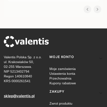
Linki w stopce
MOJE KONTO
Valentis Polska Sp. z o.o.
ul. Krakowiaków 50,
02-255 Warszawa.
Moje zamówienia
NIP 5213402794
Ustawienia konta
Regon 140610840
Przechowalnia
KRS 0000261541
Kupony rabatowe
ZAKUPY
sklep@valentis.pl
Zwrot produktu