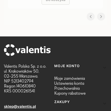
Linki w stopce
Valentis Polska Sp. z o.o.
MOJE KONTO
ul. Krakowiaków 50,
02-255 Warszawa.
Moje zamówienia
NIP 5213402794
Ustawienia konta
Regon 140610840
Przechowalnia
KRS 0000261541
Kupony rabatowe
ZAKUPY
sklep@valentis.pl