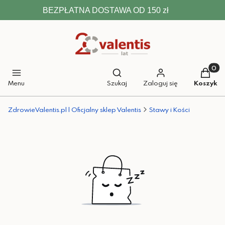
BEZPŁATNA DOSTAWA OD 150 zł
Otwórz wyszukiwarkę
Produkt
Menu
Szukaj
Zaloguj się
Koszyk
ZdrowieValentis.pl | Oficjalny sklep Valentis
Stawy i Kości