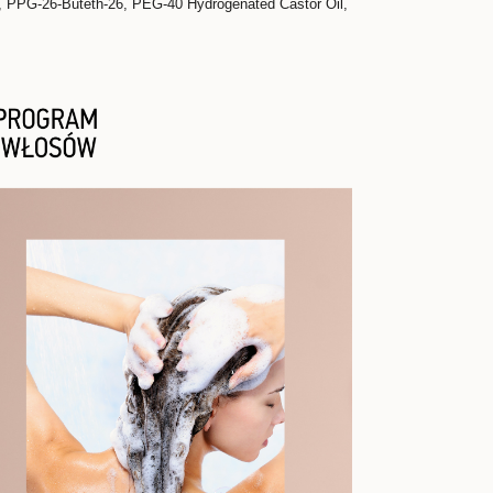
l, PPG-26-Buteth-26, PEG-40 Hydrogenated Castor Oil,