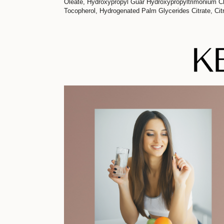
Oleate, Hydroxypropyl Guar Hydroxypropyltrimonium C
Tocopherol, Hydrogenated Palm Glycerides Citrate, Ci