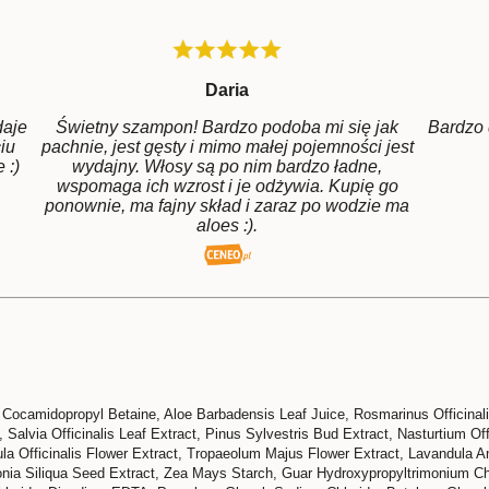
Daria
daje
Świetny szampon! Bardzo podoba mi się jak
Bardzo 
iu
pachnie, jest gęsty i mimo małej pojemności jest
 :)
wydajny. Włosy są po nim bardzo ładne,
wspomaga ich wzrost i je odżywia. Kupię go
ponownie, ma fajny skład i zaraz po wodzie ma
aloes :).
 Cocamidopropyl Betaine, Aloe Barbadensis Leaf Juice, Rosmarinus Officinali
alvia Officinalis Leaf Extract, Pinus Sylvestris Bud Extract, Nasturtium Off
a Officinalis Flower Extract, Tropaeolum Majus Flower Extract, Lavandula Angu
onia Siliqua Seed Extract, Zea Mays Starch, Guar Hydroxypropyltrimonium Ch