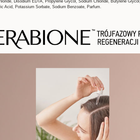
hloride, Disodium EDTA, Propylene Glycol, Sodium Chloride, Butylene Glyco
tric Acid, Potassium Sorbate, Sodium Benzoate, Parfum.