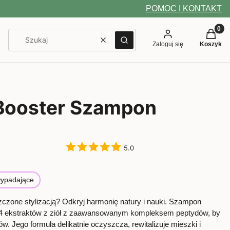
POMOC I KONTAKT
Produkt
Wyczyść
Szukaj
Zaloguj się
Koszyk
Booster Szampon
5.0
wypadające
szczone stylizacją? Odkryj harmonię natury i nauki. Szampon
14 ekstraktów z ziół z zaawansowanym kompleksem peptydów, by
. Jego formuła delikatnie oczyszcza, rewitalizuje mieszki i