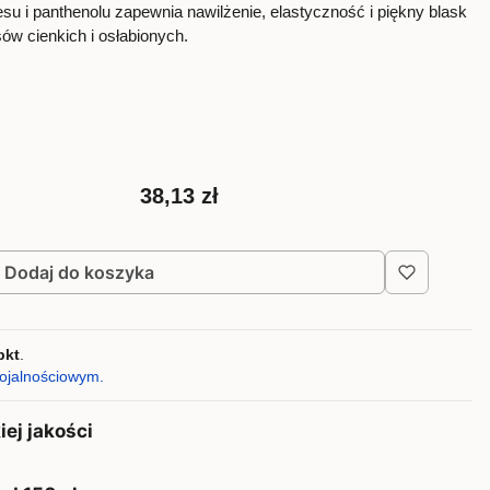
u i panthenolu zapewnia nawilżenie, elastyczność i piękny blask
sów cienkich i osłabionych.
Cena
38,13 zł
Dodaj do koszyka
pkt
.
lojalnościowym.
ej jakości