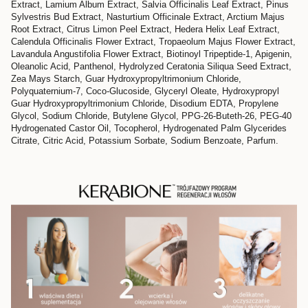
Extract, Lamium Album Extract, Salvia Officinalis Leaf Extract, Pinus
Sylvestris Bud Extract, Nasturtium Officinale Extract, Arctium Majus
Root Extract, Citrus Limon Peel Extract, Hedera Helix Leaf Extract,
Calendula Officinalis Flower Extract, Tropaeolum Majus Flower Extract,
Lavandula Angustifolia Flower Extract, Biotinoyl Tripeptide-1, Apigenin,
Oleanolic Acid, Panthenol, Hydrolyzed Ceratonia Siliqua Seed Extract,
Zea Mays Starch, Guar Hydroxypropyltrimonium Chloride,
Polyquaternium-7, Coco-Glucoside, Glyceryl Oleate, Hydroxypropyl
Guar Hydroxypropyltrimonium Chloride, Disodium EDTA, Propylene
Glycol, Sodium Chloride, Butylene Glycol, PPG-26-Buteth-26, PEG-40
Hydrogenated Castor Oil, Tocopherol, Hydrogenated Palm Glycerides
Citrate, Citric Acid, Potassium Sorbate, Sodium Benzoate, Parfum.