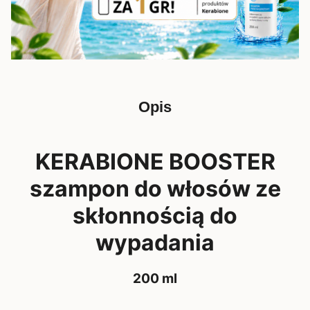
kwiatów lawendy wąskolistnej,
Biotinoyl Tripeptide-1, Apigenina,
Kwas oleanolowy, Pantenol,
Hydrolizowany ekstrakt z nasion
chleba świętojańskiego, Witamina E.
Opis
KERABIONE BOOSTER
szampon do włosów ze
skłonnością do
wypadania
200 ml