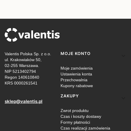
Linki w stopce
MOJE KONTO
Valentis Polska Sp. z o.o.
ul. Krakowiaków 50,
02-255 Warszawa.
Moje zamówienia
NIP 5213402794
Ustawienia konta
Regon 140610840
Przechowalnia
KRS 0000261541
Kupony rabatowe
ZAKUPY
sklep@valentis.pl
Zwrot produktu
Czas i koszty dostawy
Formy płatności
Czas realizacji zamówienia