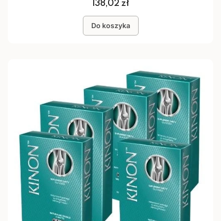
Cena
138,02 zł
Do koszyka