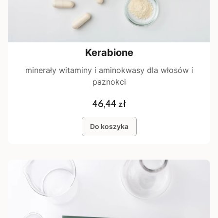
Kerabione
minerały witaminy i aminokwasy dla włosów i
paznokci
Cena
46,44 zł
Do koszyka