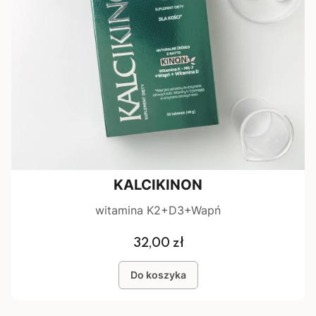
KALCIKINON
witamina K2+D3+Wapń
Cena
32,00 zł
Do koszyka