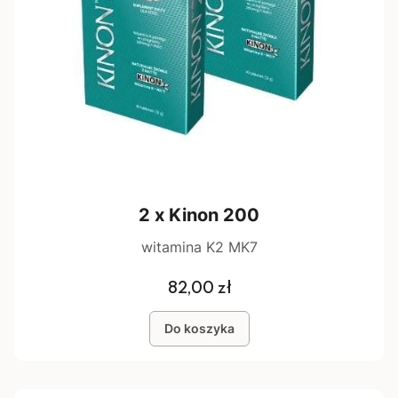
2 x Kinon 200
witamina K2 MK7
Cena
82,00 zł
Do koszyka