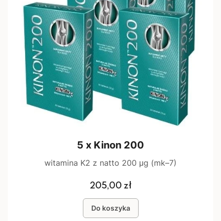
5 x Kinon 200
witamina K2 z natto 200 μg (mk–7)
Cena
205,00 zł
Do koszyka