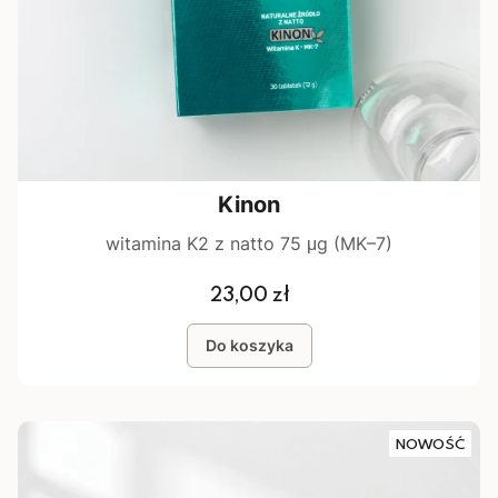
Kinon
witamina K2 z natto 75 μg (MK–7)
Cena
23,00 zł
Do koszyka
NOWOŚĆ