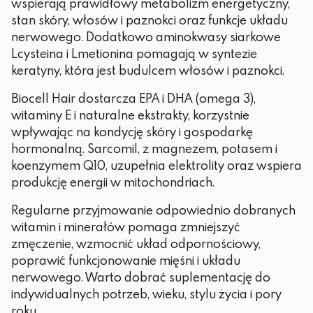
wspierają prawidłowy metabolizm energetyczny,
stan skóry, włosów i paznokci oraz funkcje układu
nerwowego. Dodatkowo aminokwasy siarkowe
Lcysteina i Lmetionina pomagają w syntezie
keratyny, która jest budulcem włosów i paznokci.
Biocell Hair dostarcza EPA i DHA (omega 3),
witaminy E i naturalne ekstrakty, korzystnie
wpływając na kondycję skóry i gospodarkę
hormonalną. Sarcomil, z magnezem, potasem i
koenzymem Q10, uzupełnia elektrolity oraz wspiera
produkcję energii w mitochondriach.
Regularne przyjmowanie odpowiednio dobranych
witamin i minerałów pomaga zmniejszyć
zmęczenie, wzmocnić układ odpornościowy,
poprawić funkcjonowanie mięśni i układu
nerwowego. Warto dobrać suplementację do
indywidualnych potrzeb, wieku, stylu życia i pory
roku.