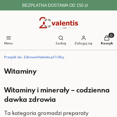
BEZPŁATNA DOSTAWA OD 150 zł
Otwórz wyszukiwarkę
Produkt
Menu
Szukaj
Zaloguj się
Koszyk
Przejdź do:
ZdrowieValentis.pl | Oficjalny sklep Valentis
Witaminy
Witaminy i minerały – codzienna
dawka zdrowia
Ta kategoria gromadzi preparaty