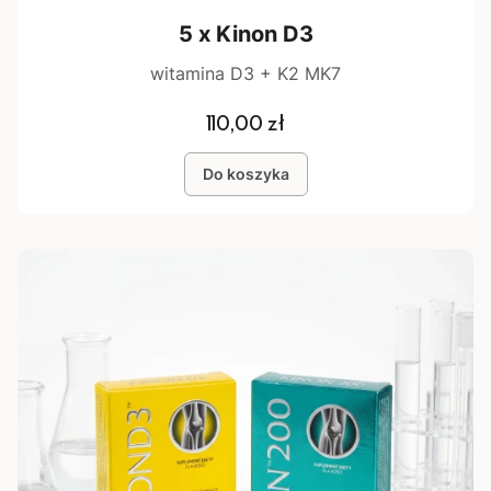
5 x Kinon D3
witamina D3 + K2 MK7
Cena
110,00 zł
Do koszyka