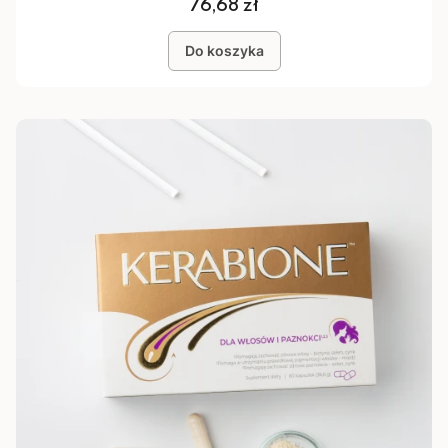
Cena
76,68 zł
Do koszyka