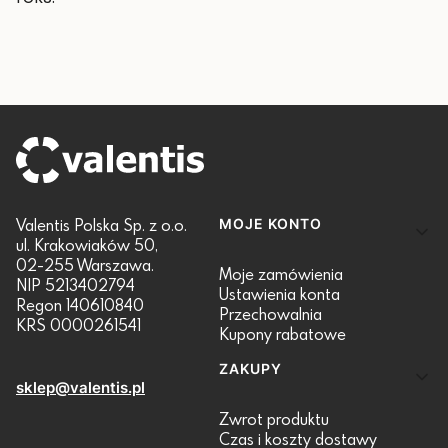
Linki w stopce
Valentis Polska Sp. z o.o.
MOJE KONTO
ul. Krakowiaków 50,
02-255 Warszawa.
Moje zamówienia
NIP 5213402794
Ustawienia konta
Regon 140610840
Przechowalnia
KRS 0000261541
Kupony rabatowe
ZAKUPY
sklep@valentis.pl
Zwrot produktu
Czas i koszty dostawy