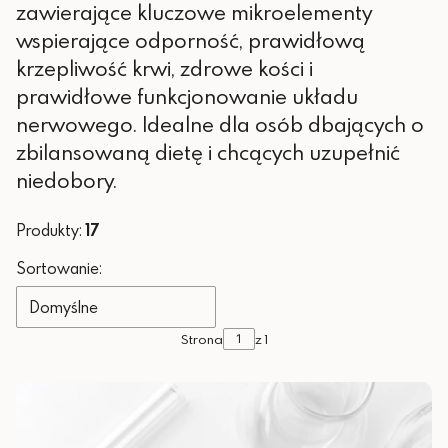
zawierające kluczowe mikroelementy
wspierające odporność, prawidłową
krzepliwość krwi, zdrowe kości i
prawidłowe funkcjonowanie układu
nerwowego. Idealne dla osób dbających o
zbilansowaną dietę i chcących uzupełnić
niedobory.
Produkty:
17
Lista produktów
Sortowanie:
Domyślne
Strona
z 1