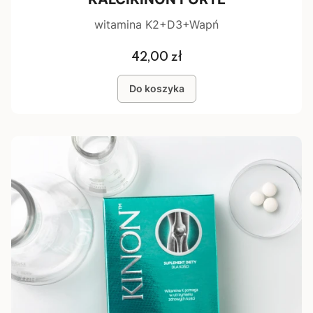
witamina K2+D3+Wapń
Cena
42,00 zł
Do koszyka