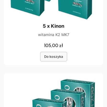
5 x Kinon
witamina K2 MK7
Cena
105,00 zł
Do koszyka