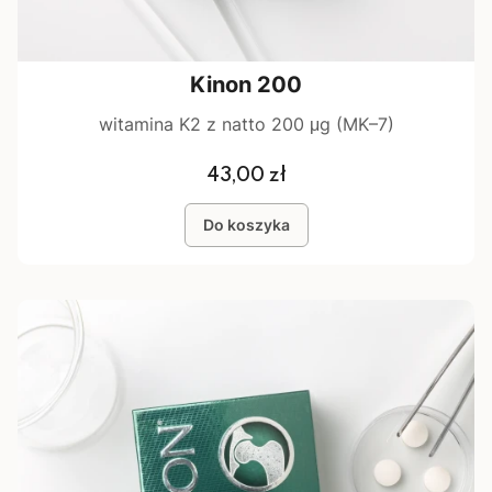
Kinon 200
witamina K2 z natto 200 μg (MK–7)
Cena
43,00 zł
Do koszyka