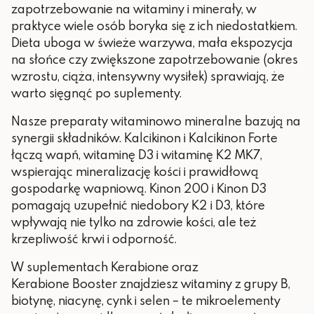
zapotrzebowanie na witaminy i minerały, w
praktyce wiele osób boryka się z ich niedostatkiem.
Dieta uboga w świeże warzywa, mała ekspozycja
na słońce czy zwiększone zapotrzebowanie (okres
wzrostu, ciąża, intensywny wysiłek) sprawiają, że
warto sięgnąć po suplementy.
Nasze preparaty witaminowo mineralne bazują na
synergii składników. Kalcikinon i Kalcikinon Forte
łączą wapń, witaminę D3 i witaminę K2 MK7,
wspierając mineralizację kości i prawidłową
gospodarkę wapniową. Kinon 200 i Kinon D3
pomagają uzupełnić niedobory K2 i D3, które
wpływają nie tylko na zdrowie kości, ale też
krzepliwość krwi i odporność.
W suplementach Kerabione oraz
Kerabione Booster znajdziesz witaminy z grupy B,
biotynę, niacynę, cynk i selen – te mikroelementy