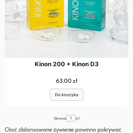
Kinon 200 + Kinon D3
Cena
63,00 zł
Do koszyka
Strona
z 1
Choć zbilansowane żywienie powinno pokrywać