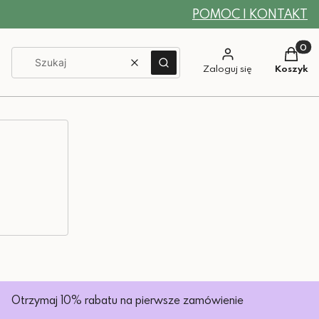
POMOC I KONTAKT
Produkt
Wyczyść
Szukaj
Zaloguj się
Koszyk
Otrzymaj 10% rabatu na pierwsze zamówienie