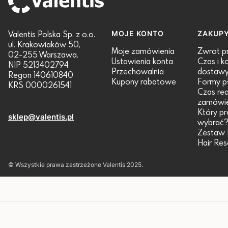
Valentis Polska Sp. z o.o.
Linki w stopce
MOJE KONTO
ZAKUP
ul. Krakowiaków 50,
Moje zamówienia
Zwrot p
02-255 Warszawa.
Ustawienia konta
Czas i k
NIP 5213402794
Przechowalnia
dostaw
Regon 140610840
Kupony rabatowe
Formy p
KRS 0000261541
Czas real
zamówie
Który pr
sklep@valentis.pl
wybrać
Zestaw 
Hair Re
© Wszystkie prawa zastrzeżone Valentis 2025.