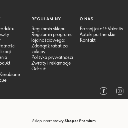
Y
REGULAMINY
O NAS
roduktu
Regulamin sklepu
Poznaj jakość Valentis
oszty
Regulamin programu
Apteki partnerskie
y
lojalnościowego:
Kontakt
łatności
Zdobądź rabat za
izacji
zakupy
nia
Polityka prywatności
odukt
Zwroty i reklamacje
?
Odrzuć
Kerabione
scue
Sklep internetowy
Shoper Premium