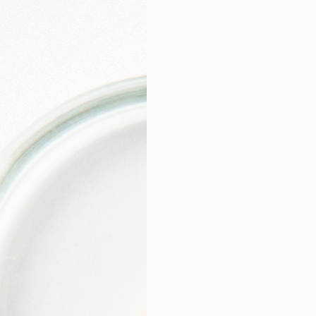
Witamina D
*RWS – referencyjnej war
1 kapsułka zawiera:
Składnik
Ruskogenina*
Escyna**
Magnez
Hesperydyna 50 mg
*standaryzowany suchy wyciąg z ko
**standardyzowany suchy wyciąg z
***RWS – referencyjnej wartości spo