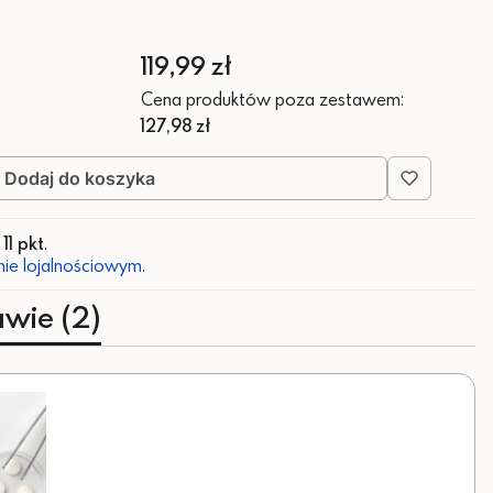
Cena
119,99 zł
Cena produktów poza zestawem:
127,98 zł
Dodaj do koszyka
z
11 pkt
.
ie lojalnościowym.
awie (2)