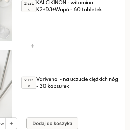
KALCIKINON - witamina
2 szt.
K2+D3+Wapń - 60 tabletek
x
+
Varivenol - na uczucie ciężkich nóg
2 szt.
- 30 kapsułek
x
aw
Dodaj do koszyka