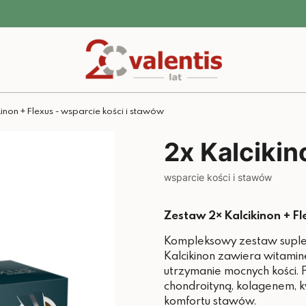
kinon + Flexus - wsparcie kości i stawów
2x Kalcikin
wsparcie kości i stawów
Zestaw 2× Kalcikinon + F
Kompleksowy zestaw suplem
Kalcikinon zawiera witami
utrzymanie mocnych kości.
chondroityną, kolagenem, k
komfortu stawów.