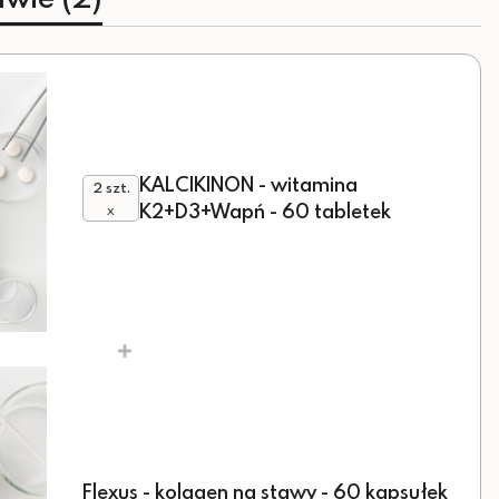
KALCIKINON - witamina
2 szt.
K2+D3+Wapń - 60 tabletek
x
+
Flexus - kolagen na stawy - 60 kapsułek