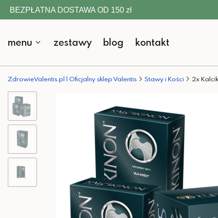
BEZPŁATNA DOSTAWA OD 150 zł
menu
zestawy
blog
kontakt
ZdrowieValentis.pl | Oficjalny sklep Valentis
Stawy i Kości
2x Kalci