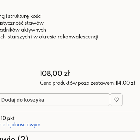
 i strukturę kości
astyczność stawów
kładników aktywnych
h, starszych i w okresie rekonwalescencji
Cena
108,00 zł
Cena produktów poza zestawem:
114,00 zł
Dodaj do koszyka
z
10 pkt
.
ie lojalnościowym.
awie (2)