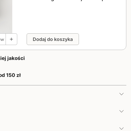
aw
Dodaj do koszyka
ej jakości
od 150 zł
KALCIKINON
FLEXUS