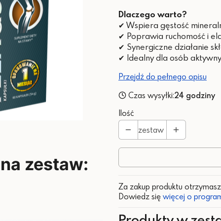
Dlaczego warto?
✔ Wspiera gęstość mineralną
✔ Poprawia ruchomość i el
✔ Synergiczne działanie s
✔ Idealny dla osób aktywnyc
Przejdź do pełnego opisu
Czas wysyłki:
24 godziny
Ilość
zestaw
 na zestaw:
Za zakup produktu otrzymas
Dowiedz się
więcej o program
Produkty w zest