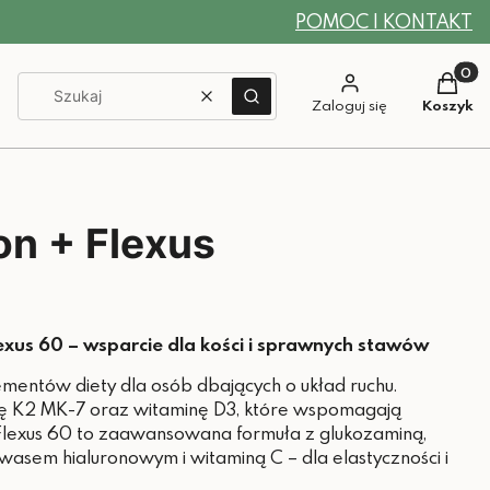
POMOC I KONTAKT
Produkt
Wyczyść
Szukaj
Zaloguj się
Koszyk
on + Flexus
lexus 60 – wsparcie dla kości i sprawnych stawów
entów diety dla osób dbających o układ ruchu.
nę K2 MK-7 oraz witaminę D3, które wspomagają
 Flexus 60 to zaawansowana formuła z glukozaminą,
wasem hialuronowym i witaminą C – dla elastyczności i