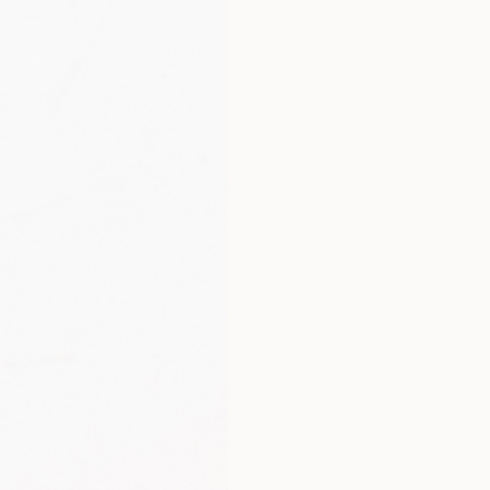
Kolagen typu II
Siarczan chondroityny
Kwas hialuronowy
Witamina C
*RWS – referencyjnej war