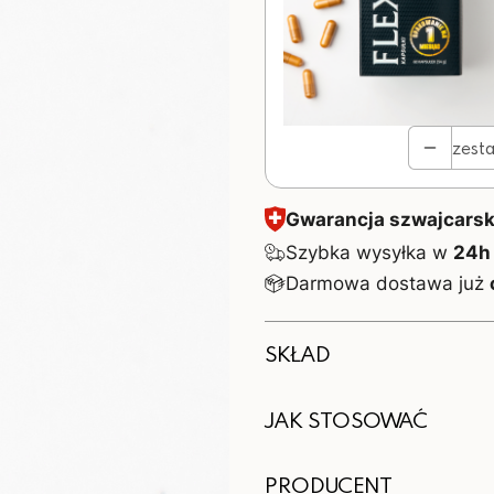
zest
Gwarancja szwajcarski
Szybka wysyłka w
24h
Darmowa dostawa już
SKŁAD
JAK STOSOWAĆ
1 tabletka zawiera:
PRODUCENT