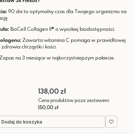
estaw 3x Flexus?
ia:
90 dni to optymalny czas dla Twojego organizmu na
cję.
uła:
BioCell Collagen II® o wysokiej biodostępności.
kolagenu:
Zawarta witamina C pomaga w prawidłowej
zdrowia chrząstki i kości.
Zapas na 3 miesiące w najkorzystniejszym pakiecie.
Cena
138,00 zł
Cena produktów poza zestawem:
150,00 zł
Dodaj do koszyka