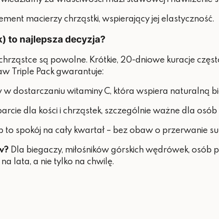
ment macierzy chrząstki, wspierający jej elastyczność.
) to najlepsza decyzja?
chrząstce są powolne. Krótkie, 20-dniowe kuracje częs
aw Triple Pack gwarantuje:
 w dostarczaniu witaminy C, która wspiera naturalną b
arcie dla kości i chrząstek, szczególnie ważne dla osób
 to spokój na cały kwartał – bez obaw o przerwanie su
w?
Dla biegaczy, miłośników górskich wędrówek, osób pr
 lata, a nie tylko na chwilę.