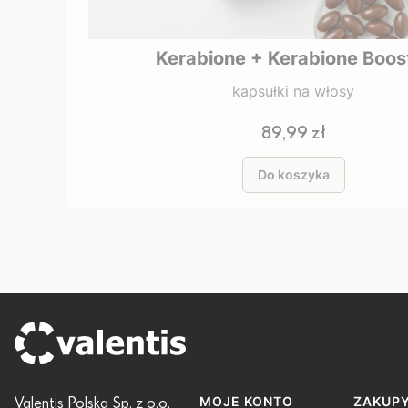
Kerabione + Kerabione Boos
kapsułki na włosy
Cena
89,99 zł
Do koszyka
Valentis Polska Sp. z o.o.
Linki w stopce
MOJE KONTO
ZAKUP