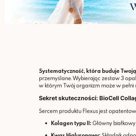
Systematyczność, która buduje Twoj
przemyślane. Wybierając zestaw 3 opak
w którym Twój organizm może w pełni n
Sekret skuteczności: BioCell Colla
Sercem produktu Flexus jest opatentow
Kolagen typu II:
Główny białkowy 
Kwas Hialuronowy:
Składnik odpow