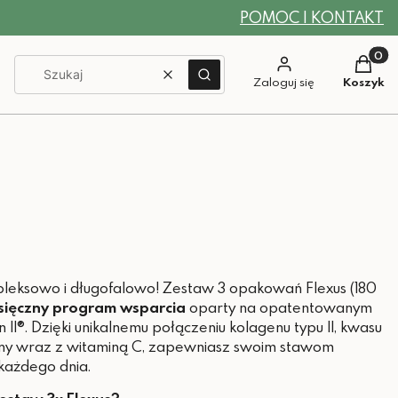
POMOC I KONTAKT
Produkt
Wyczyść
Szukaj
Zaloguj się
Koszyk
leksowo i długofalowo! Zestaw 3 opakowań Flexus (180
sięczny program wsparcia
oparty na opatentowanym
 II®. Dzięki unikalnemu połączeniu kolagenu typu II, kwasu
yny wraz z witaminą C, zapewniasz swoim stawom
każdego dnia.