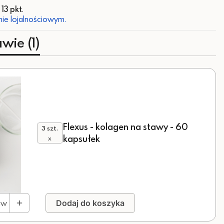
z
13 pkt
.
ie lojalnościowym.
wie (1)
Flexus - kolagen na stawy - 60
3 szt.
kapsułek
x
aw
Dodaj do koszyka