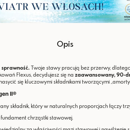
*RWS – referencyjnej war
Opis
ą sprawność.
Twoje stawy pracują bez przerwy, dlatego 
owań Flexus, decydujesz się na
zaawansowany, 90-dn
asycić się kluczowymi składnikami tworzącymi „amortyz
gen II®
any składnik, który w naturalnych proporcjach łączy t
fundament chrząstki stawowej.
iedzialny za właściwości mazi stawowej i nawilżenie st