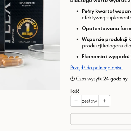
Dlaczego warto wybrać z
Pełny kwartał wsparc
efektywną suplementa
Opatentowana form
Wsparcie produkcji 
produkcji kolagenu dla 
Ekonomia i wygoda:
Przejdź do pełnego opisu
Czas wysyłki:
24 godziny
Ilość
zestaw