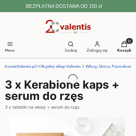
BEZPŁATNA DOSTAWA OD 150 zł
Otwórz wyszukiwarkę
Produkt
Menu
Szukaj
Zaloguj się
Koszyk
ZdrowieValentis.pl | Oficjalny sklep Valentis
Włosy, Skóra, Paznokcie
3 x Kerabione kaps +
serum do rzęs
3 x tabletki na włosy + serum do rzęs