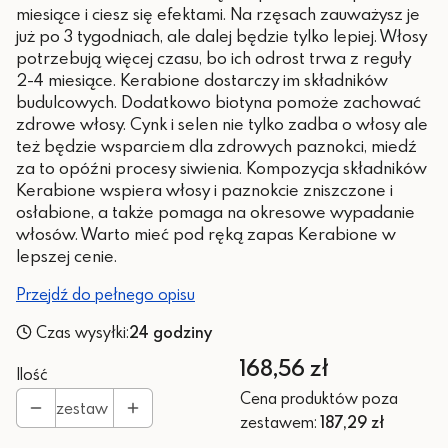
miesiące i ciesz się efektami. Na rzęsach zauważysz je
już po 3 tygodniach, ale dalej będzie tylko lepiej. Włosy
potrzebują więcej czasu, bo ich odrost trwa z reguły
2-4 miesiące. Kerabione dostarczy im składników
budulcowych. Dodatkowo biotyna pomoże zachować
zdrowe włosy. Cynk i selen nie tylko zadba o włosy ale
też będzie wsparciem dla zdrowych paznokci, miedź
za to opóźni procesy siwienia. Kompozycja składników
Kerabione wspiera włosy i paznokcie zniszczone i
osłabione, a także pomaga na okresowe wypadanie
włosów. Warto mieć pod ręką zapas Kerabione w
lepszej cenie.
Przejdź do pełnego opisu
Czas wysyłki:
24 godziny
Cena
168,56 zł
Ilość
Cena produktów poza
zestaw
zestawem:
187,29 zł