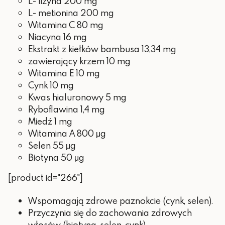
L- lizyna 200 mg
1 mg (100%
którykolwiek ze składników produktu.
Miedź
L- metionina 200 mg
RWS*)
Witamina C 80 mg
800 μg
Niacyna 16 mg
Witamina A
(100% RWS*)
Ekstrakt z kiełków bambusa 13,34 mg
zawierający krzem 10 mg
55 μg (100%
Selen
Witamina E 10 mg
RWS*)
Cynk 10 mg
50 μg (100%
Kwas hialuronowy 5 mg
Biotyna
RWS*)
Ryboflawina 1,4 mg
Miedź 1 mg
*RWS – referencyjnej wartości
spożycia
Witamina A 800 μg
Selen 55 μg
Biotyna 50 μg
KERABIONE SERUM
[product id="266"]
W 5 ml serum:
Wspomagają zdrowe paznokcie (cynk, selen).
Przyczynia się do zachowania zdrowych
Składnik
Ilość
włosów (biotyna, selen, cynk).