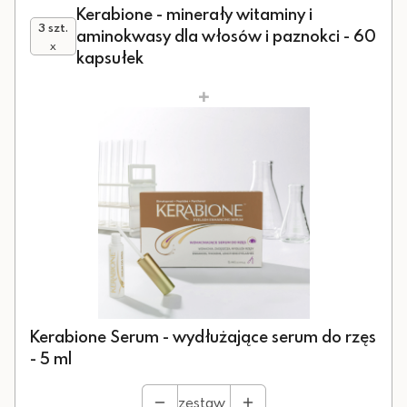
Kerabione - minerały witaminy i
3 szt.
aminokwasy dla włosów i paznokci - 60
x
kapsułek
+
Kerabione Serum - wydłużające serum do rzęs
- 5 ml
zestaw