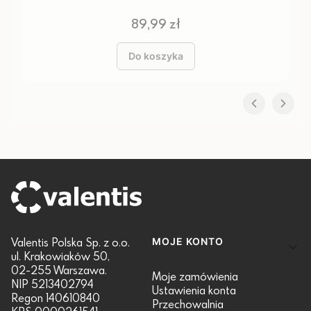
Cena
89,99 zł
Do koszyka
Linki w stopce
Valentis Polska Sp. z o.o.
MOJE KONTO
ul. Krakowiaków 50,
02-255 Warszawa.
Moje zamówienia
NIP 5213402794
Ustawienia konta
Regon 140610840
Przechowalnia