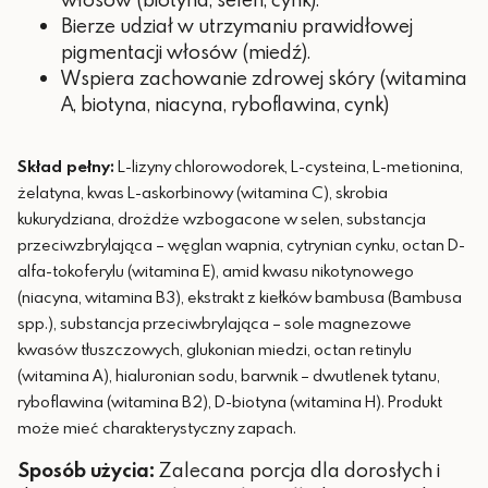
Bimatoprost
Bierze udział w utrzymaniu prawidłowej
pigmentacji włosów (miedź).
Peptydy
Wspiera zachowanie zdrowej skóry (witamina
Panthenol
A, biotyna, niacyna, ryboflawina, cynk)
Ekstrakt z dyni
Skład pełny:
L-lizyny chlorowodorek, L-cysteina, L-metionina,
Ekstrakt ze świetlika
żelatyna, kwas L-askorbinowy (witamina C), skrobia
kukurydziana, drożdże wzbogacone w selen, substancja
przeciwzbrylająca – węglan wapnia, cytrynian cynku, octan D-
alfa-tokoferylu (witamina E), amid kwasu nikotynowego
(niacyna, witamina B3), ekstrakt z kiełków bambusa (Bambusa
spp.), substancja przeciwbrylająca – sole magnezowe
kwasów tłuszczowych, glukonian miedzi, octan retinylu
(witamina A), hialuronian sodu, barwnik – dwutlenek tytanu,
ryboflawina (witamina B2), D-biotyna (witamina H). Produkt
może mieć charakterystyczny zapach.
Sposób użycia:
Zalecana porcja dla dorosłych i