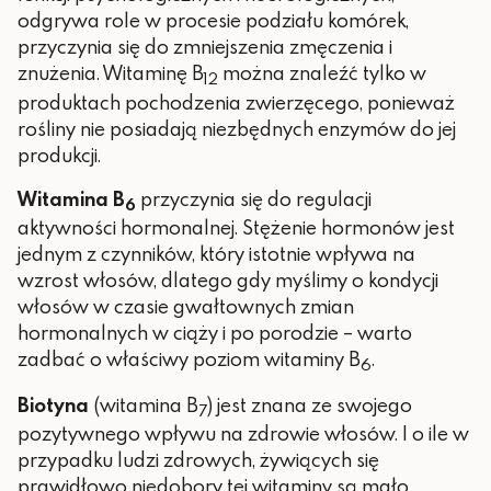
odgrywa role w procesie podziału komórek,
przyczynia się do zmniejszenia zmęczenia i
znużenia. Witaminę B
można znaleźć tylko w
12
produktach pochodzenia zwierzęcego, ponieważ
rośliny nie posiadają niezbędnych enzymów do jej
produkcji.
Witamina B
przyczynia się do regulacji
6
aktywności hormonalnej. Stężenie hormonów jest
jednym z czynników, który istotnie wpływa na
wzrost włosów, dlatego gdy myślimy o kondycji
włosów w czasie gwałtownych zmian
hormonalnych w ciąży i po porodzie – warto
zadbać o właściwy poziom witaminy B
.
6
Biotyna
(witamina B
) jest znana ze swojego
7
pozytywnego wpływu na zdrowie włosów. I o ile w
przypadku ludzi zdrowych, żywiących się
prawidłowo niedobory tej witaminy są mało