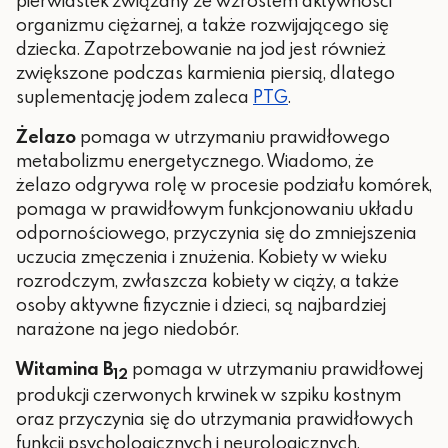
pierwiastek związany ze wzrostem aktywności
organizmu ciężarnej, a także rozwijającego się
dziecka. Zapotrzebowanie na jod jest również
zwiększone podczas karmienia piersią, dlatego
suplementację jodem zaleca
PTG
.
Żelazo
pomaga w utrzymaniu prawidłowego
metabolizmu energetycznego. Wiadomo, że
żelazo odgrywa rolę w procesie podziału komórek,
pomaga w prawidłowym funkcjonowaniu układu
odpornościowego, przyczynia się do zmniejszenia
uczucia zmęczenia i znużenia. Kobiety w wieku
rozrodczym, zwłaszcza kobiety w ciąży, a także
osoby aktywne fizycznie i dzieci, są najbardziej
narażone na jego niedobór.
Witamina B
pomaga w utrzymaniu prawidłowej
12
produkcji czerwonych krwinek w szpiku kostnym
oraz przyczynia się do utrzymania prawidłowych
funkcji psychologicznych i neurologicznych,