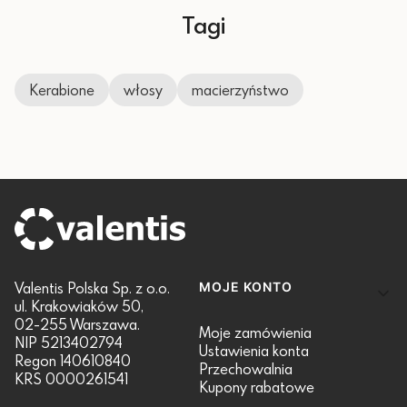
Tagi
Kerabione
włosy
macierzyństwo
Linki w stopce
Valentis Polska Sp. z o.o.
MOJE KONTO
ul. Krakowiaków 50,
02-255 Warszawa.
Moje zamówienia
NIP 5213402794
Ustawienia konta
Regon 140610840
Przechowalnia
KRS 0000261541
Kupony rabatowe