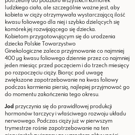
potrzebny do podziału wszystkich komórek
ludzkiego ciała, ale szczególnie ważne jest, aby
kobieta w ciąży otrzymywała wystarczającą ilość
kwasu foliowego dla niej i szybko dzielących się
komórek jej rozwijającego się dziecka.
Kobietom przygotowującym się do urodzenia
dziecka Polskie Towarzystwo
Ginekologiczne zaleca przyjmowanie co najmniej
400 μg kwasu foliowego dziennie przez co najmniej
jeden miesiąc przed poczęciem i do trzech miesięcy
po rozpoczęciu ciąży. Biorąc pod uwagę
zwiększone zapotrzebowanie na kwas foliowy
podczas karmienia piersią, najlepiej przyjmować go
do momentu zakończenia tego okresu.
Jod
przyczynia się do prawidłowej produkcji
hormonów tarczycy i właściwego rozwoju układu
nerwowego. Podczas ciąży już w pierwszym
trymestrze rośnie zapotrzebowanie na ten