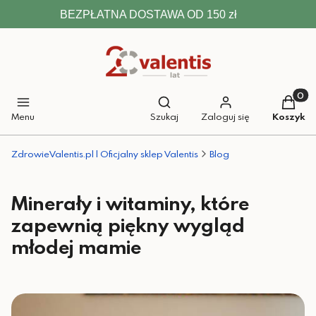
BEZPŁATNA DOSTAWA OD 150 zł
Otwórz wyszukiwarkę
Produkt
Menu
Szukaj
Zaloguj się
Koszyk
ZdrowieValentis.pl | Oficjalny sklep Valentis
Blog
Minerały i witaminy, które
zapewnią piękny wygląd
młodej mamie