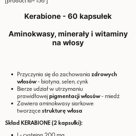
[product id="156"]
800 μg
Witamina A
(100% RWS*)
Kerabione - 60 kapsułek
55 μg (100%
Selen
RWS*)
Aminokwasy, minerały i witaminy
50 μg (100%
na włosy
Biotyna
RWS*)
*RWS – referencyjnej wartości
spożycia
Przyczynia się do zachowania
zdrowych
włosów
- biotyna, selen, cynk
BIOCELL BEAUTY SHOTS
Bierze udział w utrzymaniu
prawidłowej
pigmentacji włosów
- miedź
Dzienna porcja (1 fiolka) zawiera:
Zawiera aminokwasy siarkowe
tworzące
strukturę włosa
Składnik
Ilość
%RWS
Skład KERABIONE (2 kapsułki):
5000
Hydrolizowany kolagen
mg
L- cysteina 200 mg