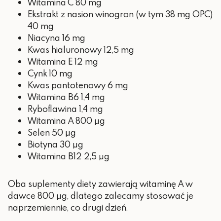
Witamina C 80 mg
Ekstrakt z nasion winogron (w tym 38 mg OPC)
40 mg
Niacyna 16 mg
Kwas hialuronowy 12,5 mg
Witamina E 12 mg
Cynk 10 mg
Kwas pantotenowy 6 mg
Witamina B6 1,4 mg
Ryboflawina 1,4 mg
Witamina A 800 µg
Selen 50 µg
Biotyna 30 µg
Witamina B12 2,5 µg
Oba suplementy diety zawierają witaminę A w
dawce 800 µg, dlatego zalecamy stosować je
naprzemiennie, co drugi dzień.