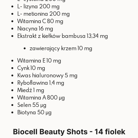
Witamina C
80 mg
100 %
L- lizyna 200 mg
L- metionina 200 mg
Ekstrakt z nasion winogron
40 mg
Witamina C 80 mg
Niacyna 16 mg
- w tym OPC
38 mg
Ekstrakt z kiełków bambusa 13,34 mg
Niacyna
16 mg
100 %
zawierający krzem 10 mg
Kwas hialuronowy
12,5 mg
Witamina E 10 mg
Witamina E
12 mg
100 %
Cynk 10 mg
Kwas hialuronowy 5 mg
Cynk
10 mg
100 %
Ryboflawina 1,4 mg
Kwas pantotenowy
6 mg
100 %
Miedź 1 mg
Witamina A 800 μg
Witamina B6
1,4 mg
100 %
Selen 55 μg
Ryboflawina
1,4 mg
100 %
Biotyna 50 μg
Witamina A
800 µg
100 %
Biocell Beauty Shots - 14 fiolek
Selen
50 µg
91 %