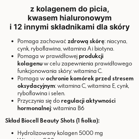
z kolagenem do picia,
Biotyna
30 µg
60 %
kwasem hialuronowym
Witamina B12
2,5 µg
100 %
i 12 innymi składnikami dla skóry
Pomaga zachować
zdrową skórę
: niacyna,
cynk, ryboflawina, witamina A i biotyna.
Pomaga w prawidłowej
produkcji
kolagenu
w celu zapewnienia prawidłowego
funkcjonowania skóry: witamina C.
Pomaga w
ochronie komórek przed stresem
oksydacyjnym
: witamina C, witamina E, cynk,
ryboflawina i selen.
Przyczynia się do
regulacji aktywności
hormonalnej
: witamina B6
Skład Biocell Beauty Shots (1 fiolka):
Hydrolizowany kolagen 5000 mg