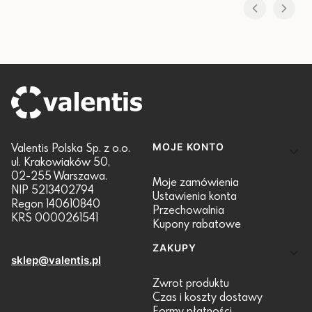
Linki w stopce
Valentis Polska Sp. z o.o.
MOJE KONTO
ul. Krakowiaków 50,
02-255 Warszawa.
Moje zamówienia
NIP 5213402794
Ustawienia konta
Regon 140610840
Przechowalnia
KRS 0000261541
Kupony rabatowe
ZAKUPY
sklep@valentis.pl
Zwrot produktu
Czas i koszty dostawy
Formy płatności