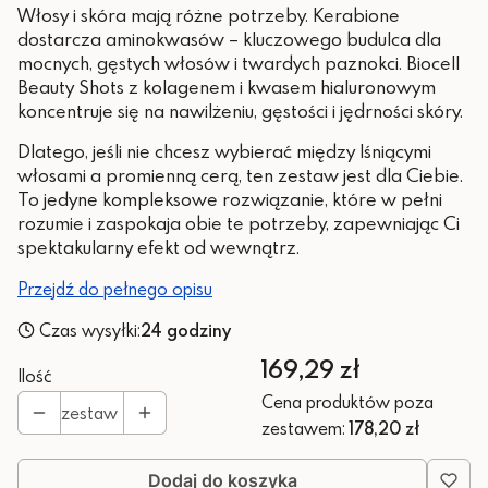
Włosy i skóra mają różne potrzeby. Kerabione
dostarcza aminokwasów – kluczowego budulca dla
mocnych, gęstych włosów i twardych paznokci. Biocell
Beauty Shots z kolagenem i kwasem hialuronowym
koncentruje się na nawilżeniu, gęstości i jędrności skóry.
Dlatego, jeśli nie chcesz wybierać między lśniącymi
włosami a promienną cerą, ten zestaw jest dla Ciebie.
To jedyne kompleksowe rozwiązanie, które w pełni
rozumie i zaspokaja obie te potrzeby, zapewniając Ci
spektakularny efekt od wewnątrz.
Przejdź do pełnego opisu
Czas wysyłki:
24 godziny
Cena
169,29 zł
Ilość
Cena produktów poza
zestaw
zestawem:
178,20 zł
Dodaj do koszyka