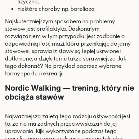
fizyczna;
niektóre choroby, np. borelioza.
Najskuteczniejszym sposobem na problemy
stawów jest profilaktyka. Doskonałym
rozwiązaniem w tym przypadku jest zadbanie o
odpowiednią ilość mazi, która przenikając do jamy
stawowej, sprawia iż stawy są lepiej ukrwione i
dotlenione, a dzięki temu także sprawniejsze. Jak
tego dokonać? Na przykład poprzez wybrane
formy sportu i rekreacji.
Nordic Walking — trening, który nie
obciąża stawów
Najważniejszą zaletą tego rodzaju aktywności jest
to, że nie ma żadnych przeciwwskazań do jej
uprawiania. Kijki wykorzystane podczas tego
specyficznego marszu skonstruowano tak, aby