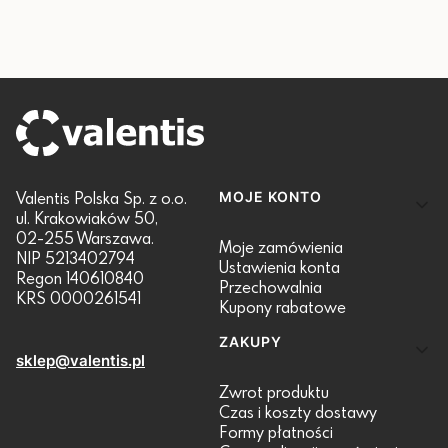
Linki w stopce
Valentis Polska Sp. z o.o.
MOJE KONTO
ul. Krakowiaków 50,
02-255 Warszawa.
Moje zamówienia
NIP 5213402794
Ustawienia konta
Regon 140610840
Przechowalnia
KRS 0000261541
Kupony rabatowe
ZAKUPY
sklep@valentis.pl
Zwrot produktu
Czas i koszty dostawy
Formy płatności