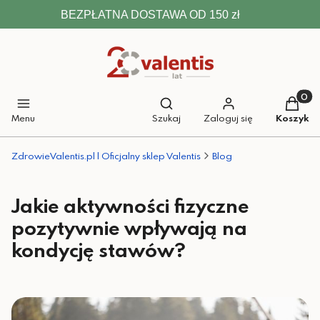
BEZPŁATNA DOSTAWA OD 150 zł
Otwórz wyszukiwarkę
Produkt
Menu
Szukaj
Zaloguj się
Koszyk
ZdrowieValentis.pl | Oficjalny sklep Valentis
Blog
Jakie aktywności fizyczne
pozytywnie wpływają na
kondycję stawów?